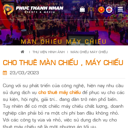
(0)
MÀN CHIẾU MÁY CHIẾU
|
THƯ VIỆN HÌNH ẢNH
|
MÀN CHIẾU MÁY CHIẾU
CHO THUÊ MÀN CHIẾU , MÁY CHIẾU
23/03/2023
Cùng với sự phát triển của công nghệ, hiện nay nhu cầu
sử dụng dịch vụ
cho thuê máy chiếu
để phục vụ cho các
sự kiện, hội nghị, giải trí.. đang dần trở nên phổ biến.
Tuy nhiên để có một chiếc máy chiếu chất lượng, doanh
nghiệp cần phải bỏ ra một chi phí ban đầu không nhỏ.
Với các công ty vừa và nhỏ, việc sử dụng dịch vụ cho
thuê máy chiếu sẽ là một phương án tối ưu.