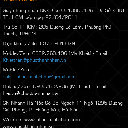
Giấy chứng nhận ĐKKD số 0310805406 - Do Sở KHĐT
TP. HCM cấp ngày 27/04/2011
Trụ Sở TPHCM: 205 Đường Lê Lâm, Phường Phú
Thạnh, TPHCM
Điện thoại/Zalo: 0373.901.079
Mobile/Zalo: 0932.763.196 (Ms Khiết) - Email:
Khiettran@phucthanhnhan.vn
Mobile/Zalo:
0986.272.500
(Mr Đăng) - Email:
sale2.phucthanhnhan@gmail.com
Hotline/Zalo: 0906.462.906 (Mr Hiếu) - Email:
hieuvo@phucthanhnhan.vn
Chi Nhánh Hà Nội:
Số 35 Ngách 11 Ngõ 1295 Đường
Giải Phóng, P. Hoàng Mai, Hà Nội.
Website: www.phucthanhnhan.com -
www.phucthanhnhan.vn