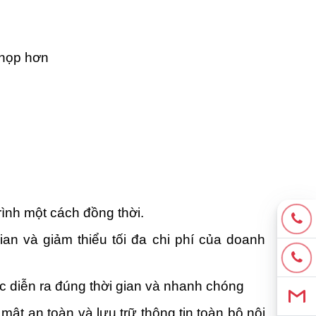
 họp hơn
trình một cách đồng thời.
gian và giảm thiểu tối đa chi phí của doanh
ợc diễn ra đúng thời gian và nhanh chóng
mật an toàn và lưu trữ thông tin toàn bộ nội