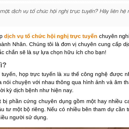
ột dịch vụ tổ chức hội nghị trực tuyến? Hãy liên hệ
ấp
dịch vụ tổ chức hội nghị trực tuyến
chuyên nghi
hành Nhân. Chúng tôi là đơn vị chuyên cung cấp dịch
ắc chắn sẽ là sự lựa chọn hữu ích cho bạn!
gì?
c tuyến, họp trực tuyến là xu thế công nghệ được n
a nói chuyện với nhau thông qua hình ảnh và âm th
 thời kỳ dịch bệnh như hiện nay.
iết bị phần cứng chuyên dụng gồm một hay nhiều ca
u tư một bộ riêng. Nếu có nhiều bên tham dự cần tr
hiều người sử dụng.