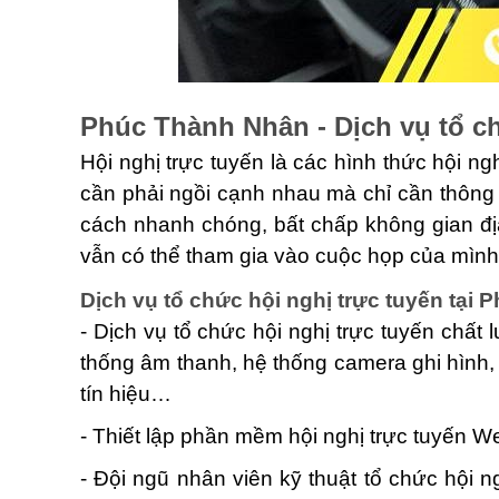
Phúc Thành Nhân - Dịch vụ tổ ch
Hội nghị trực tuyến là các hình thức hội 
cần phải ngồi cạnh nhau mà chỉ cần thông
cách nhanh chóng, bất chấp không gian địa
vẫn có thể tham gia vào cuộc họp của mình
Dịch vụ tổ chức hội nghị trực tuyến tại
- Dịch vụ tổ chức hội nghị trực tuyến chấ
thống âm thanh, hệ thống camera ghi hình, 
tín hiệu…
- Thiết lập phần mềm hội nghị trực tuyến We
- Đội ngũ nhân viên kỹ thuật tổ chức hội n