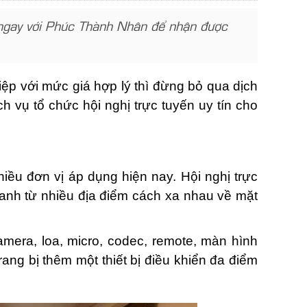
 ngay với Phúc Thành Nhân để nhận được
ệp với mức giá hợp lý thì đừng bỏ qua dịch
 vụ tổ chức hội nghị trực tuyến uy tín cho
hiều đơn vị áp dụng hiện nay. Hội nghị trực
anh từ nhiều địa điểm cách xa nhau về mặt
mera, loa, micro, codec, remote, màn hình
ang bị thêm một thiết bị điều khiển đa điểm