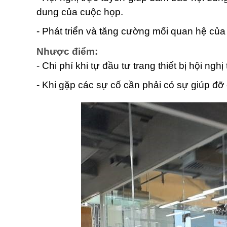
dung của cuộc họp.
- Phát triển và tăng cường mối quan hệ của
Nhược điểm:
- Chi phí khi tự đầu tư trang thiết bị hội nghị
- Khi gặp các sự cố cần phải có sự giúp đỡ