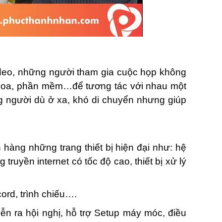
video, những người tham gia cuộc họp không
, loa, phần mềm…để tương tác với nhau một
ng người dù ở xa, khó di chuyển nhưng giúp
hàng những trang thiết bị hiện đại như: hệ
uyền internet có tốc độ cao, thiết bị xử lý
ord, trình chiếu….
iễn ra hội nghị, hỗ trợ Setup máy móc, điều