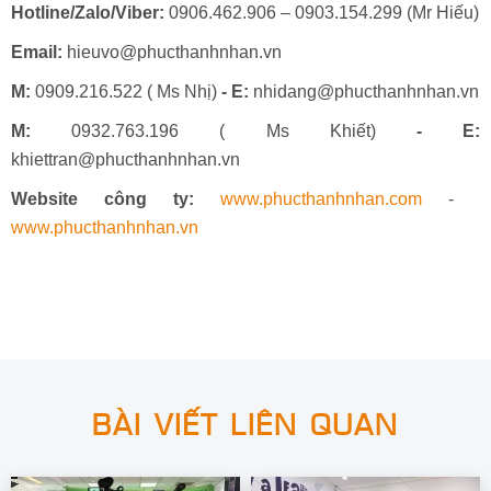
Hotline/Zalo/Viber:
0906.462.906 – 0903.154.299 (Mr Hiếu)
Email:
hieuvo@phucthanhnhan.vn
M:
0909.216.522 ( Ms Nhị)
- E:
nhidang@phucthanhnhan.vn
M:
0932.763.196 ( Ms Khiết)
- E:
khiettran@phucthanhnhan.vn
Website công ty:
www.phucthanhnhan.com
-
www.phucthanhnhan.vn
BÀI VIẾT LIÊN QUAN