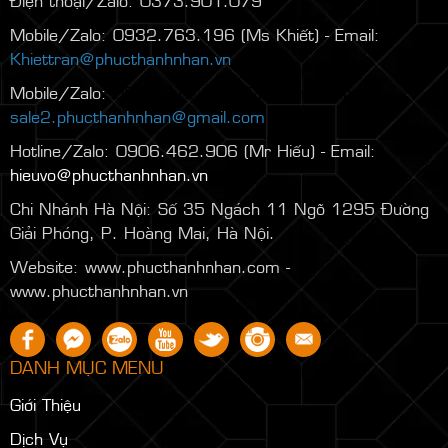
Mobile/Zalo: 0932.763.196 (Ms Khiết) - Email:
Khiettran@phucthanhnhan.vn
Mobile/Zalo:
0986.272.500
(Mr Đăng) - Email:
sale2.phucthanhnhan@gmail.com
Hotline/Zalo: 0906.462.906 (Mr Hiếu) - Email:
hieuvo@phucthanhnhan.vn
Chi Nhánh Hà Nội:
Số 35 Ngách 11 Ngõ 1295 Đường
Giải Phóng, P. Hoàng Mai, Hà Nội.
Website: www.phucthanhnhan.com -
www.phucthanhnhan.vn
DANH MỤC MENU
Giới Thiệu
Dịch Vụ