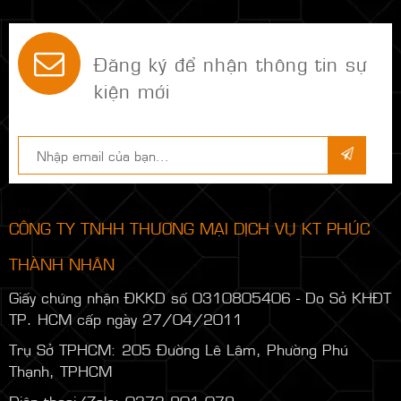
Đăng ký để nhận thông tin sự
kiện mới
CÔNG TY TNHH THƯƠNG MẠI DỊCH VỤ KT PHÚC
THÀNH NHÂN
Giấy chứng nhận ĐKKD số 0310805406 - Do Sở KHĐT
TP. HCM cấp ngày 27/04/2011
Trụ Sở TPHCM: 205 Đường Lê Lâm, Phường Phú
Thạnh, TPHCM
Điện thoại/Zalo: 0373.901.079