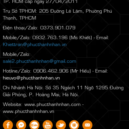
TP. HCM cấp ngày 27/04/2011
Trụ Sở TPHCM: 205 Đường Lê Lâm, Phường Phú
Thạnh, TPHCM
Điện thoại/Zalo: 0373.901.079
Mobile/Zalo: 0932.763.196 (Ms Khiết) - Email:
Khiettran@phucthanhnhan.vn
Mobile/Zalo:
0986.272.500
(Mr Đăng) - Email:
sale2.phucthanhnhan@gmail.com
Hotline/Zalo: 0906.462.906 (Mr Hiếu) - Email:
hieuvo@phucthanhnhan.vn
Chi Nhánh Hà Nội:
Số 35 Ngách 11 Ngõ 1295 Đường
Giải Phóng, P. Hoàng Mai, Hà Nội.
Website: www.phucthanhnhan.com -
www.phucthanhnhan.vn