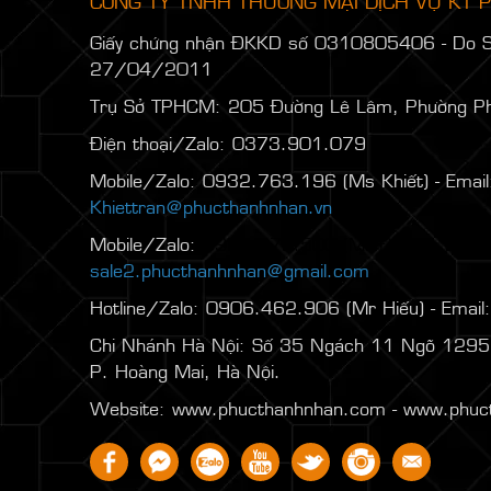
CÔNG TY TNHH THƯƠNG MẠI DỊCH VỤ KT
Giấy chứng nhận ĐKKD số 0310805406 - Do 
27/04/2011
Trụ Sở TPHCM: 205 Đường Lê Lâm, Phường P
Điện thoại/Zalo: 0373.901.079
Mobile/Zalo: 0932.763.196 (Ms Khiết) - Email
Khiettran@phucthanhnhan.vn
Mobile/Zalo:
0986.272.500
(Mr Đăng) - Email
sale2.phucthanhnhan@gmail.com
Hotline/Zalo: 0906.462.906 (Mr Hiếu) - Email
Chi Nhánh Hà Nội:
Số 35 Ngách 11 Ngõ 1295 
P. Hoàng Mai, Hà Nội.
Website: www.phucthanhnhan.com - www.phuc