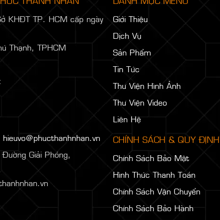
 PHÚC THÀNH NHÂN
DANH MỤC MENU
Sở KHĐT TP. HCM cấp ngày
Giới Thiệu
Dịch Vụ
hú Thạnh, TPHCM
Sản Phẩm
Tin Tức
:
Thư Viện Hình Ảnh
Thư Viện Video
:
Liên Hệ
:
hieuvo@phucthanhnhan.vn
CHÍNH SÁCH & QUY ĐỊNH
Đường Giải Phóng,
Chính Sách Bảo Mật
Hình Thức Thanh Toán
thanhnhan.vn
Chính Sách Vận Chuyển
Chính Sách Bảo Hành