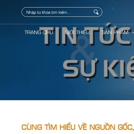
TRANG CHỦ
GIỚI THIỆU
SẢN PHẨM
<
CÙNG TÌM HIỂU VỀ NGUỒN GỐC,