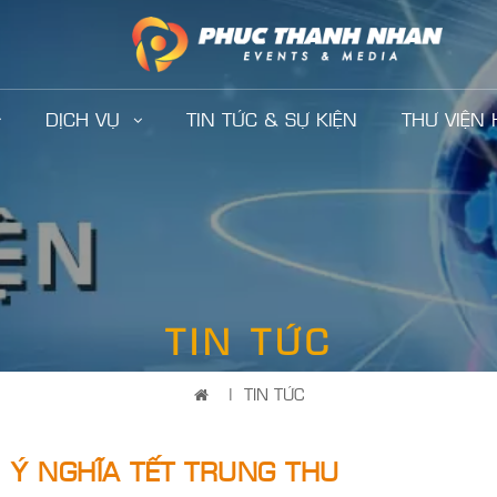
DỊCH VỤ
TIN TỨC & SỰ KIỆN
THƯ VIỆN
TIN TỨC
|
TIN TỨC
 Ý NGHĨA TẾT TRUNG THU