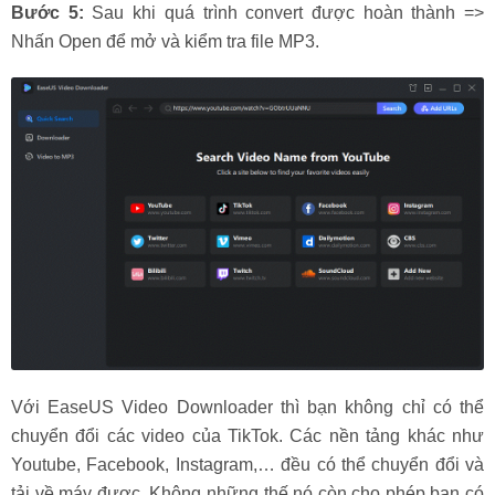
Bước 5:
Sau khi quá trình convert được hoàn thành =>
Nhấn Open để mở và kiểm tra file MP3.
Với EaseUS Video Downloader thì bạn không chỉ có thể
chuyển đổi các video của TikTok. Các nền tảng khác như
Youtube, Facebook, Instagram,… đều có thể chuyển đổi và
tải về máy được. Không những thế nó còn cho phép bạn có