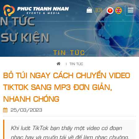
(0)
<
TIN TỨC
|
TIN TỨC
BỎ TÚI NGAY CÁCH CHUYỂN VIDEO
TIKTOK SANG MP3 ĐƠN GIẢN,
NHANH CHÓNG
25/03/2023
Khi lướt TikTok bạn thấy một video có đoạn
nhạc hay và muốn tải về để làm nhạc chuông.