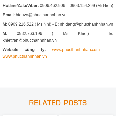
Hotline/Zalo/Viber:
0906.462.906 – 0903.154.299 (Mr Hiếu)
Email:
hieuvo@phucthanhnhan.vn
M:
0909.216.522 ( Ms Nhị)
- E:
nhidang@phucthanhnhan.vn
M:
0932.763.196 ( Ms Khiết)
- E:
khiettran@phucthanhnhan.vn
Website công ty:
www.phucthanhnhan.com
-
www.phucthanhnhan.vn
RELATED POSTS