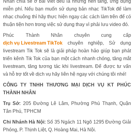
Nhân chia sẻ ở bài viết đều là những nền tảng, ứng dụng
miễn phí. Nếu bạn muốn sử dụng bản nhạc TikTok để làm
nhạc chuông thì hãy thực hiện ngay các cách làm trên để có
thuận tiện hơn trong việc sử dụng thay vì phải lưu video đó.
Phúc Thành Nhân chuyên cung cấp
dịch vụ Livestream TikTok
chuyên nghiệp, Sử dụng
livestream Tik Tok sẽ là giải pháp hoàn hảo giúp bạn phát
triển kênh Tik Tok của bạn một cách nhanh chóng, tăng mắt
livestream, tăng tương tác khi livestream. Để được tư vấn
và hỗ trợ tốt về dịch vụ hãy liên hệ ngay với chúng tôi nhé!
CÔNG TY TNHH THƯƠNG MẠI DỊCH VỤ KT PHÚC
THÀNH NHÂN
Trụ Sở:
205 Đường Lê Lâm, Phường Phú Thạnh, Quận
Tân Phú, TPHCM
Chi Nhánh Hà Nội:
Số 35 Ngách 11 Ngõ 1295 Đường Giải
Phóng, P. Thịnh Liệt, Q. Hoàng Mai, Hà Nội.