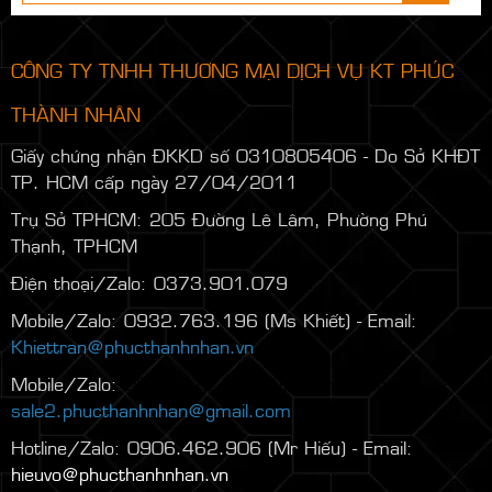
CÔNG TY TNHH THƯƠNG MẠI DỊCH VỤ KT PHÚC
THÀNH NHÂN
Giấy chứng nhận ĐKKD số 0310805406 - Do Sở KHĐT
TP. HCM cấp ngày 27/04/2011
Trụ Sở TPHCM: 205 Đường Lê Lâm, Phường Phú
Thạnh, TPHCM
Điện thoại/Zalo: 0373.901.079
Mobile/Zalo: 0932.763.196 (Ms Khiết) - Email:
Khiettran@phucthanhnhan.vn
Mobile/Zalo:
0986.272.500
(Mr Đăng) - Email:
sale2.phucthanhnhan@gmail.com
Hotline/Zalo: 0906.462.906 (Mr Hiếu) - Email:
hieuvo@phucthanhnhan.vn