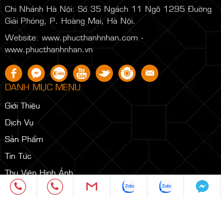
Chi Nhánh Hà Nội:
Số 35 Ngách 11 Ngõ 1295 Đường
Giải Phóng, P. Hoàng Mai, Hà Nội.
Website: www.phucthanhnhan.com -
www.phucthanhnhan.vn
DANH MỤC MENU
Giới Thiệu
Dịch Vụ
Sản Phẩm
Tin Tức
Thư Viện Hình Ảnh
Thư Viện Video
Liên Hệ