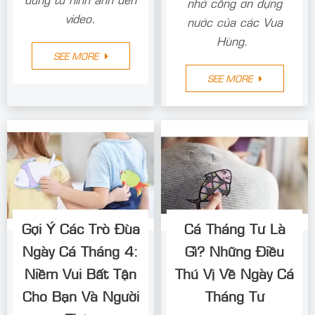
nhớ công ơn dựng
video.
nước của các Vua
Hùng.
SEE MORE
SEE MORE
Gợi Ý Các Trò Đùa
Cá Tháng Tư Là
Ngày Cá Tháng 4:
Gì? Những Điều
Niềm Vui Bất Tận
Thú Vị Về Ngày Cá
Cho Bạn Và Người
Tháng Tư