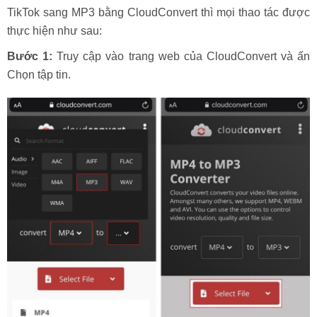
TikTok sang MP3 bằng CloudConvert thì mọi thao tác được
thực hiện như sau:
Bước 1:
Truy cập vào trang web của CloudConvert và ấn
Chọn tập tin.