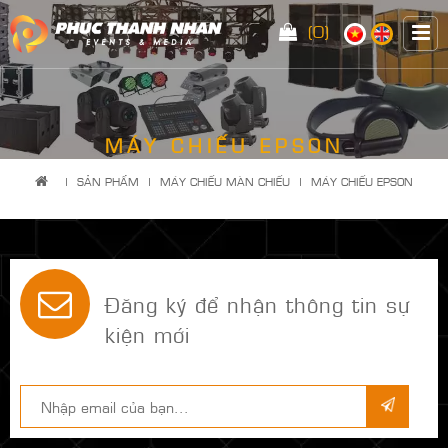
(0)
MÁY CHIẾU EPSON
|
SẢN PHẨM
|
MÁY CHIẾU MÀN CHIẾU
|
MÁY CHIẾU EPSON
Đăng ký để nhận thông tin sự
kiện mới