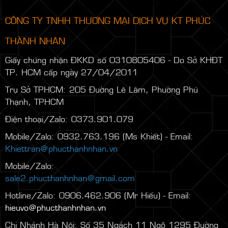
CÔNG TY TNHH THƯƠNG MẠI DỊCH VỤ KT PHÚC
THÀNH NHÂN
Giấy chứng nhận ĐKKD số 0310805406 - Do Sở KHĐT
TP. HCM cấp ngày 27/04/2011
Trụ Sở TPHCM: 205 Đường Lê Lâm, Phường Phú
Thạnh, TPHCM
Điện thoại/Zalo: 0373.901.079
Mobile/Zalo: 0932.763.196 (Ms Khiết) - Email:
Khiettran@phucthanhnhan.vn
Mobile/Zalo:
0986.272.500
(Mr Đăng) - Email:
sale2.phucthanhnhan@gmail.com
Hotline/Zalo: 0906.462.906 (Mr Hiếu) - Email:
hieuvo@phucthanhnhan.vn
Chi Nhánh Hà Nội:
Số 35 Ngách 11 Ngõ 1295 Đường