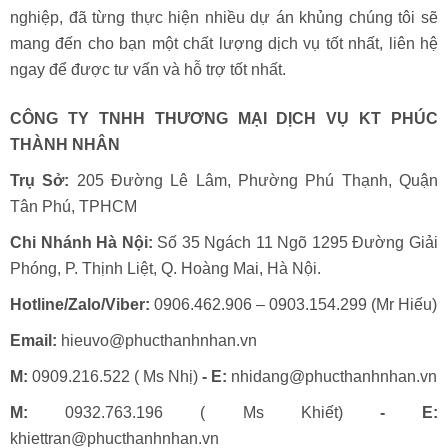
nghiệp, đã từng thực hiện nhiều dự án khủng chúng tôi sẽ
mang đến cho bạn một chất lượng dịch vụ tốt nhất, liên hệ
ngay để được tư vấn và hỗ trợ tốt nhất.
CÔNG TY TNHH THƯƠNG MẠI DỊCH VỤ KT PHÚC
THÀNH NHÂN
Trụ Sở:
205 Đường Lê Lâm, Phường Phú Thạnh, Quận
Tân Phú, TPHCM
Chi Nhánh Hà Nội:
Số 35 Ngách 11 Ngõ 1295 Đường Giải
Phóng, P. Thịnh Liệt, Q. Hoàng Mai, Hà Nội.
Hotline/Zalo/Viber:
0906.462.906 – 0903.154.299 (Mr Hiếu)
Email:
hieuvo@phucthanhnhan.vn
M:
0909.216.522 ( Ms Nhị)
- E:
nhidang@phucthanhnhan.vn
M:
0932.763.196 ( Ms Khiết)
- E:
khiettran@phucthanhnhan.vn