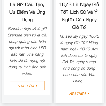
Là Gì? Cấu Tạo,
10/3 Là Ngày Giỗ
Ưu Điểm Và Ứng
Tổ? Lịch Sử Và Ý
Dụng
Nghĩa Của Ngày
Giỗ Tổ
Standee điện tử là gì?
Standee điện tử là giải
Tại sao lấy ngày 10/3
pháp quảng cáo hiện
là ngày Giỗ Tổ? Hằng
đại với màn hình LED
năm ngày 10/3 Âm
sắc nét, khả năng
lịch được coi là ngày
hiển thị đa dạng nội
Giỗ Tổ, ngày tưởng
dung từ hình ảnh đến
nhớ công ơn dựng
video.
nước của các Vua
Hùng.
XEM THÊM
XEM THÊM