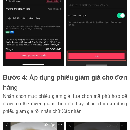
Bước 4: Áp dụng phiếu giảm giá cho đơn
hàng
Nhấn chọn mục phiếu giảm giá, lựa chọn mã phù hợp để
được có thể được giảm. Tiếp đó, hãy nhấn chọn áp dụng
phiếu giảm giá rồi nhấn chữ Xác nhận.