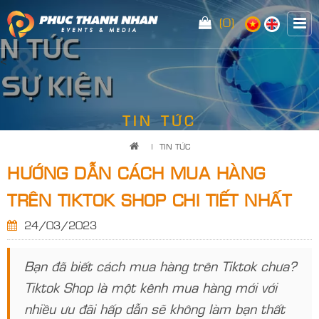
(0)
<
TIN TỨC
|
TIN TỨC
HƯỚNG DẪN CÁCH MUA HÀNG
TRÊN TIKTOK SHOP CHI TIẾT NHẤT
24/03/2023
Bạn đã biết cách mua hàng trên Tiktok chưa?
Tiktok Shop là một kênh mua hàng mới với
nhiều ưu đãi hấp dẫn sẽ không làm bạn thất