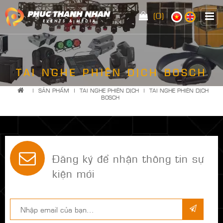
(0)
TAI NGHE PHIÊN DỊCH BOSCH
|
SẢN PHẨM
|
TAI NGHE PHIÊN DỊCH
|
TAI NGHE PHIÊN DỊCH
BOSCH
Đăng ký để nhận thông tin sự
kiện mới