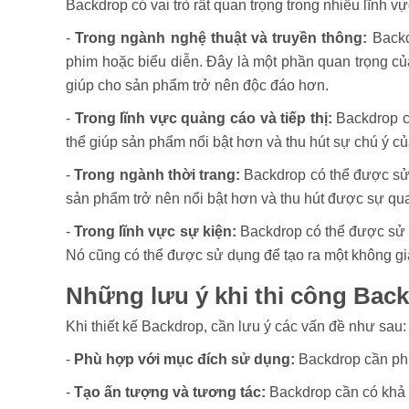
Backdrop có vai trò rất quan trọng trong nhiều lĩnh v
-
Trong ngành nghệ thuật và truyền thông:
Backd
phim hoặc biểu diễn. Đây là một phần quan trọng của
giúp cho sản phẩm trở nên độc đáo hơn.
-
Trong lĩnh vực quảng cáo và tiếp thị:
Backdrop c
thể giúp sản phẩm nổi bật hơn và thu hút sự chú ý c
-
Trong ngành thời trang:
Backdrop có thể được sử d
sản phẩm trở nên nổi bật hơn và thu hút được sự qu
-
Trong lĩnh vực sự kiện:
Backdrop có thể được sử d
Nó cũng có thể được sử dụng để tạo ra một không gian 
Những lưu ý khi thi công Bac
Khi thiết kế Backdrop, cần lưu ý các vấn đề như sau:
-
Phù hợp với mục đích sử dụng:
Backdrop cần phù 
-
Tạo ấn tượng và tương tác:
Backdrop cần có khả n