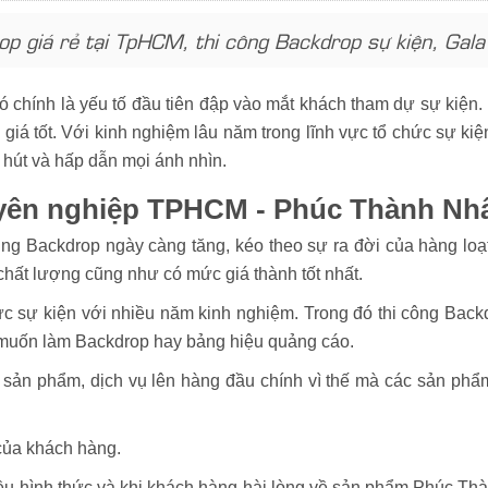
 giá rẻ tại TpHCM, thi công Backdrop sự kiện, Gala D
ó chính là yếu tố đầu tiên đập vào mắt khách tham dự sự kiệ
giá tốt. Với kinh nghiệm lâu năm trong lĩnh vực tổ chức sự ki
 hút và hấp dẫn mọi ánh nhìn.
uyên nghiệp TPHCM - Phúc Thành Nh
g Backdrop ngày càng tăng, kéo theo sự ra đời của hàng loạt đ
 chất lượng cũng như có mức giá thành tốt nhất.
ức sự kiện với nhiều năm kinh nghiệm. Trong đó thi công Back
 muốn làm Backdrop hay bảng hiệu quảng cáo.
a sản phẩm, dịch vụ lên hàng đầu chính vì thế mà các sản ph
 của khách hàng.
ều hình thức và khi khách hàng hài lòng về sản phẩm Phúc Thà