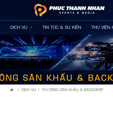
DỊCH VỤ
TIN TỨC & SỰ KIỆN
THƯ VIỆN
CÔNG SÂN KHẤU & BAC
|
DỊCH VỤ
|
THI CÔNG SÂN KHẤU & BACKDROP