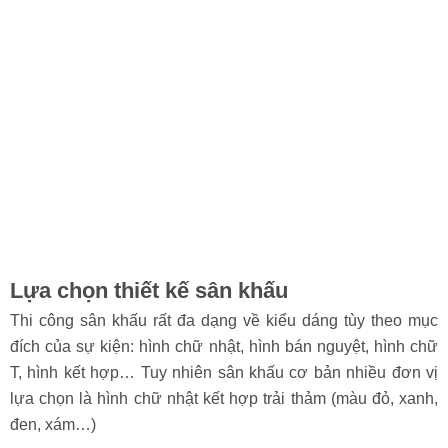
- Đối với sự kiện lớn như biểu diễn ca nhạc ở ngoài trời, sự
kiện thể thao hay sự kiện truyền hình thì cao độ sân khấu có
thể từ 1 – 2m.