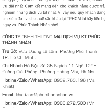
đến cho quý khách những gói thuê sân khấu hợp lý và tối
ưu nhất. Ngoài ra khi hợp tác cùng Phúc Thành Nhân thì
bên cạnh được hưởng mức giá tuyệt vời thì bạn còn có cơ
hội nhận được nhiều chương trình ưu đãi hấp dẫn khác.
Phúc Thành Nhân luôn đặt chất lượng lên hàng đầu, sẵn
sàng phục vụ khách hàng ở mọi lúc, mọi nơi với giá thành
ưu đãi nhất. Cam kết mang đến cho khách hàng được trải
nghiệm những dịch vụ tốt nhất. Vì vậy nếu quý khách đang
tìm kiếm đơn vị cho thuê sân khấu tại TPHCM thì hãy liên hệ
ngay với Phúc Thành Nhân nhé!
CÔNG TY TNHH THƯƠNG MẠI DỊCH VỤ KT PHÚC
THÀNH NHÂN
Trụ Sở:
205 Đường Lê Lâm, Phường Phú Thạnh,
TP. Hồ Chí Minh.
Chi Nhánh Hà Nội:
Số 35 Ngách 11 Ngõ 1295