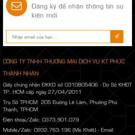
Đăng ký để nhận thông tin sự
kiện mới
CÔNG TY TNHH THƯƠNG MẠI DỊCH VỤ KT PHÚC
THÀNH NHÂN
Giấy chứng nhận ĐKKD số 0310805406 - Do Sở KHĐT