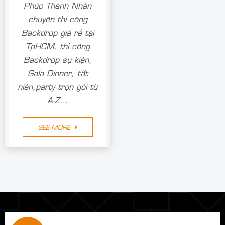
Thi Công Backdrop
Phúc Thành Nhân
chuyên thi công
Backdrop giá rẻ tại
TpHCM, thi công
Backdrop sự kiện,
Gala Dinner, tất
niên,party trọn gói từ
A-Z…
SEE MORE