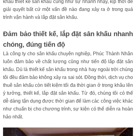
nghiệp, giàu kinh nghiệm, có trình độ chuyên môn cao và
nhiệt huyết luôn là điều mà bất cứ quý khách hàng nào cũng
mong muốn.
Đội ngũ nhân sự của
Phúc Thành Nhân
là những người có
nhiều kinh nghiệm, luôn đưa ra những ý tưởng hay ở trong
khâu thiết kế sân khấu cũng như sự nhanh nhạy, kịp thời để
giải quyết bất cứ một vấn đề nào đang xảy ra ở trong quá
trình vận hành và lắp đặt sân khấu.
Đảm bảo thiết kế, lắp đặt sân khấu nhanh
chóng, đúng tiến độ
Là công ty cho sân khấu chuyên nghiệp, Phúc Thành Nhân
luôn đảm bảo về chất lượng cũng như tiến độ lắp đặt sân
khấu. Dù là thiết kế sân khấu trong nhà hay ngoài trời chúng
tôi đều đảm bảo không xảy ra sai sót. Đồng thời, dịch vụ cho
thuê sân khấu còn tiết kiệm tối đa thời gian ở trong khâu lên