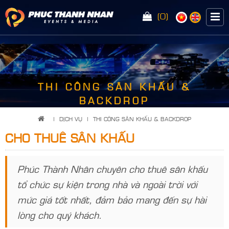
(0)
<
THI CÔNG SÂN KHẤU &
BACKDROP
|
DỊCH VỤ
|
THI CÔNG SÂN KHẤU & BACKDROP
CHO THUÊ SÂN KHẤU
Phúc Thành Nhân chuyên cho thuê sân khấu
tổ chức sự kiện trong nhà và ngoài trời với
mức giá tốt nhất, đảm bảo mang đến sự hài
lòng cho quý khách.