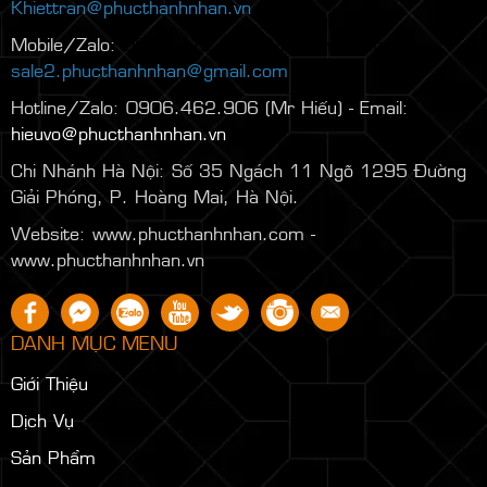
TP. HCM cấp ngày 27/04/2011
Trụ Sở TPHCM: 205 Đường Lê Lâm, Phường Phú
Thạnh, TPHCM
Điện thoại/Zalo: 0373.901.079
Mobile/Zalo: 0932.763.196 (Ms Khiết) - Email:
Khiettran@phucthanhnhan.vn
Mobile/Zalo:
0986.272.500
(Mr Đăng) - Email:
sale2.phucthanhnhan@gmail.com
Hotline/Zalo: 0906.462.906 (Mr Hiếu) - Email:
hieuvo@phucthanhnhan.vn
Chi Nhánh Hà Nội:
Số 35 Ngách 11 Ngõ 1295 Đường
Giải Phóng, P. Hoàng Mai, Hà Nội.
Website: www.phucthanhnhan.com -
www.phucthanhnhan.vn