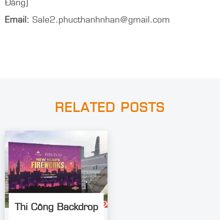
Đường Giải Phóng, Phường Hoàng Mai, Hà Nội.
Hotline/Zalo/WhatsApp:
0932.763.196 (Ms
Khiết)
Email:
khiettran@phucthanhnhan.vn
Hotline/Zalo/WhatsApp
:
0986.272.500 (Mr
Đăng)
Email:
Sale2.phucthanhnhan@gmail.com
RELATED POSTS