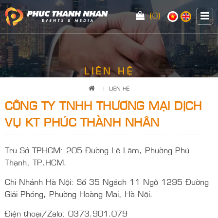
(0)
LIÊN HỆ
|
LIÊN HỆ
CÔNG TY TNHH THƯƠNG MẠI DỊCH
VỤ KT PHÚC THÀNH NHÂN
Trụ Sở TPHCM: 205 Đường Lê Lâm, Phường Phú
Thạnh, TP.HCM.
Chi Nhánh Hà Nội: Số 35 Ngách 11 Ngõ 1295 Đường
Giải Phóng, Phường Hoàng Mai, Hà Nội.
Điện thoại/Zalo: 0373.901.079