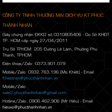
CÔNG TY TNHH THƯƠNG MẠI DỊCH VỤ KT PHÚC
THÀNH NHÂN
Giấy chứng nhận ĐKKD số 0310805406 - Do Sở KHĐT
TP. HCM cấp ngày 27/04/2011
Trụ Sở TPHCM: 205 Đường Lê Lâm, Phường Phú
Thạnh, TPHCM
Điện thoại/Zalo: 0373.901.079
Mobile/Zalo: 0932.763.196 (Ms Khiết) - Email:
Khiettran@phucthanhnhan.vn
Mobile/Zalo:
0986.272.500
(Mr Đăng) - Email:
sale2.phucthanhnhan@gmail.com
Hotline/Zalo: 0906.462.906 (Mr Hiếu) - Email:
hieuvo@phucthanhnhan.vn