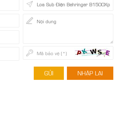
GỬI
NHẬP LẠI