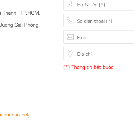
ú Thạnh, TP.HCM.
ường Giải Phóng,
(*) Thông tin bắt buộc
anhnhan.net