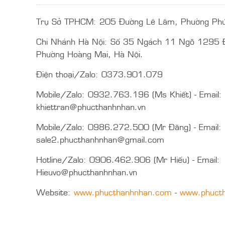
Trụ Sở TPHCM: 205 Đường Lê Lâm, Phường Ph
Chi Nhánh Hà Nội: Số 35 Ngách 11 Ngõ 1295 Đ
Phường Hoàng Mai, Hà Nội.
Điện thoại/Zalo: 0373.901.079
Mobile/Zalo: 0932.763.196 (Ms Khiết) - Email:
khiettran@phucthanhnhan.vn
Mobile/Zalo: 0986.272.500 (Mr Đăng) - Email:
sale2.phucthanhnhan@gmail.com
Hotline/Zalo: 0906.462.906 (Mr Hiếu) - Email:
Hieuvo@phucthanhnhan.vn
Website:
www.phucthanhnhan.com
-
www.phucth