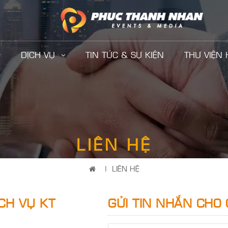
DỊCH VỤ
TIN TỨC & SỰ KIỆN
THƯ VIỆN
LIÊN HỆ
|
LIÊN HỆ
CH VỤ KT
GỬI TIN NHẮN CHO 