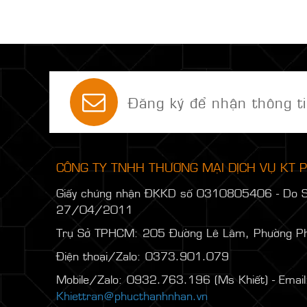
Đăng ký để nhận thông ti
CÔNG TY TNHH THƯƠNG MẠI DỊCH VỤ KT
Giấy chứng nhận ĐKKD số 0310805406 - Do 
27/04/2011
Trụ Sở TPHCM: 205 Đường Lê Lâm, Phường P
Điện thoại/Zalo: 0373.901.079
Mobile/Zalo: 0932.763.196 (Ms Khiết) - Email
Khiettran@phucthanhnhan.vn