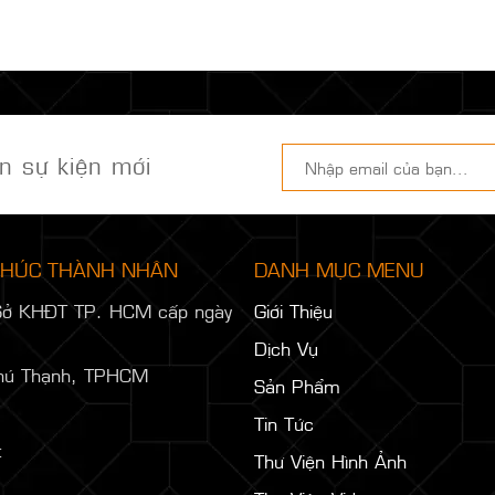
n sự kiện mới
 PHÚC THÀNH NHÂN
DANH MỤC MENU
Sở KHĐT TP. HCM cấp ngày
Giới Thiệu
Dịch Vụ
hú Thạnh, TPHCM
Sản Phẩm
Tin Tức
:
Thư Viện Hình Ảnh