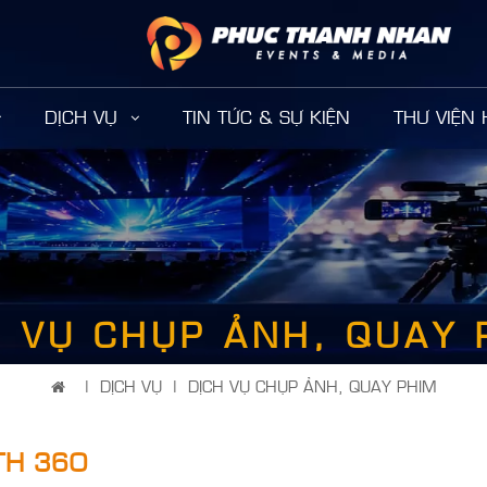
DỊCH VỤ
TIN TỨC & SỰ KIỆN
THƯ VIỆN
H VỤ CHỤP ẢNH, QUAY 
|
DỊCH VỤ
|
DỊCH VỤ CHỤP ẢNH, QUAY PHIM
TH 360