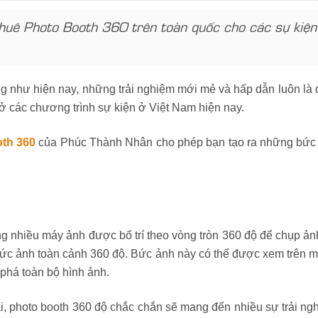
ê Photo Booth 360 trên toàn quốc cho các sự kiện ev
ng như hiện nay, những trải nghiệm mới mẻ và hấp dẫn luôn l
d ở các chương trình sự kiện ở Việt Nam hiện nay.
oth 360
của Phúc Thành Nhân cho phép bạn tạo ra những bức ả
g nhiều máy ảnh được bố trí theo vòng tròn 360 độ để chụp ả
ức ảnh toàn cảnh 360 độ. Bức ảnh này có thể được xem trên má
phá toàn bộ hình ảnh.
đại, photo booth 360 độ chắc chắn sẽ mang đến nhiều sự trải n