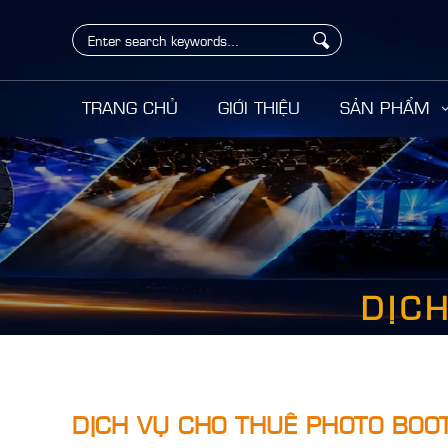
TRANG CHỦ
GIỚI THIỆU
SẢN PHẨM
<
DỊC
DỊCH VỤ CHO THUÊ PHOTO BOO