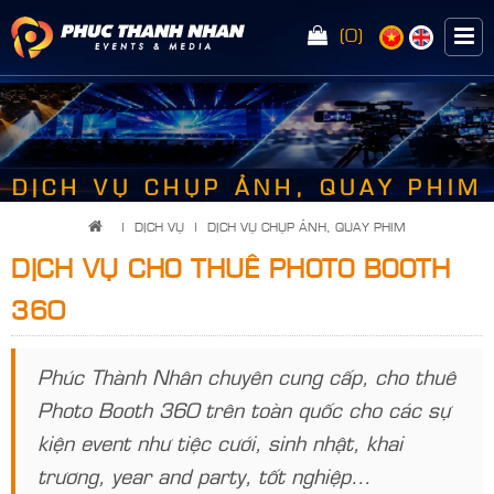
(0)
<
DỊCH VỤ CHỤP ẢNH, QUAY PHIM
|
DỊCH VỤ
|
DỊCH VỤ CHỤP ẢNH, QUAY PHIM
DỊCH VỤ CHO THUÊ PHOTO BOOTH
360
Phúc Thành Nhân chuyên cung cấp, cho thuê
Photo Booth 360 trên toàn quốc cho các sự
kiện event như tiệc cưới, sinh nhật, khai
trương, year and party, tốt nghiệp…