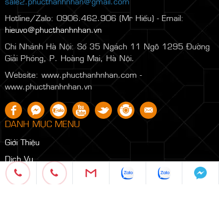
sale2.phucthanhnhan@gmail.com
Hotline/Zalo: 0906.462.906 (Mr Hiếu) - Email:
hieuvo@phucthanhnhan.vn
Chi Nhánh Hà Nội:
Số 35 Ngách 11 Ngõ 1295 Đường
Giải Phóng, P. Hoàng Mai, Hà Nội.
Website: www.phucthanhnhan.com -
www.phucthanhnhan.vn
DANH MỤC MENU
Giới Thiệu
Dịch Vụ
Sản Phẩm
Tin Tức
Thư Viện Hình Ảnh