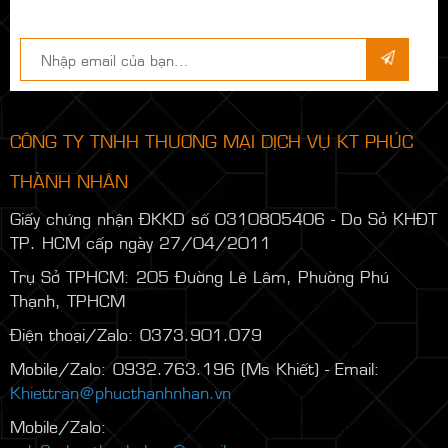
CÔNG TY TNHH THƯƠNG MẠI DỊCH VỤ KT PHÚC
THÀNH NHÂN
Giấy chứng nhận ĐKKD số 0310805406 - Do Sở KHĐT
TP. HCM cấp ngày 27/04/2011
Trụ Sở TPHCM: 205 Đường Lê Lâm, Phường Phú
Thạnh, TPHCM
Điện thoại/Zalo: 0373.901.079
Mobile/Zalo: 0932.763.196 (Ms Khiết) - Email:
Khiettran@phucthanhnhan.vn
Mobile/Zalo:
0986.272.500
(Mr Đăng) - Email: