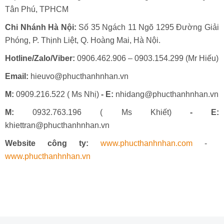
Tân Phú, TPHCM
Chi Nhánh Hà Nội:
Số 35 Ngách 11 Ngõ 1295 Đường Giải
Phóng, P. Thịnh Liệt, Q. Hoàng Mai, Hà Nội.
Hotline/Zalo/Viber:
0906.462.906 – 0903.154.299 (Mr Hiếu)
Email:
hieuvo@phucthanhnhan.vn
M:
0909.216.522 ( Ms Nhị)
- E:
nhidang@phucthanhnhan.vn
M:
0932.763.196 ( Ms Khiết)
- E:
khiettran@phucthanhnhan.vn
Website công ty:
www.phucthanhnhan.com
-
www.phucthanhnhan.vn