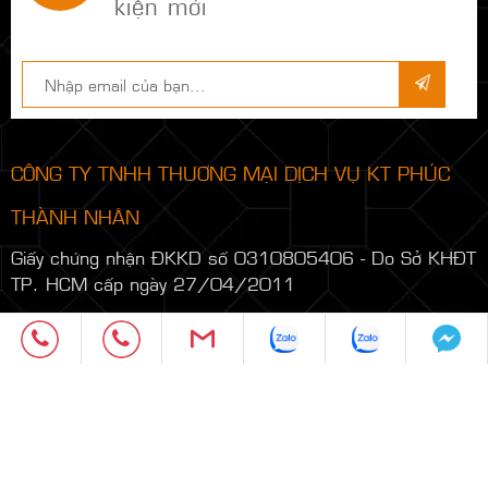
kiện mới
CÔNG TY TNHH THƯƠNG MẠI DỊCH VỤ KT PHÚC
THÀNH NHÂN
Giấy chứng nhận ĐKKD số 0310805406 - Do Sở KHĐT
TP. HCM cấp ngày 27/04/2011
Trụ Sở TPHCM: 205 Đường Lê Lâm, Phường Phú
Thạnh, TPHCM
Điện thoại/Zalo: 0373.901.079
Mobile/Zalo: 0932.763.196 (Ms Khiết) - Email:
Khiettran@phucthanhnhan.vn
Mobile/Zalo:
0986.272.500
(Mr Đăng) - Email: