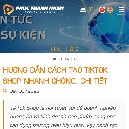
(0)
<
TIN TỨC
|
TIN TỨC
HƯỚNG DẪN CÁCH TẠO TIKTOK
SHOP NHANH CHÓNG, CHI TIẾT
09/03/2023
TikTok Shop là nơi tuyệt vời để doanh nghiệp
quảng bá và kinh doanh sản phẩm cũng như
tạo dựng thương hiệu hiệu quả. Vậy cách tạo