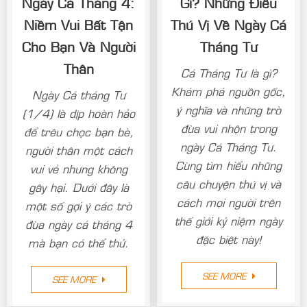
Ngày Cá Tháng 4:
Gì? Những Điều
Niềm Vui Bất Tận
Thú Vị Về Ngày Cá
Cho Bạn Và Người
Tháng Tư
Thân
Cá Tháng Tư là gì?
Khám phá nguồn gốc,
Ngày Cá tháng Tư
ý nghĩa và những trò
(1/4) là dịp hoàn hảo
đùa vui nhộn trong
để trêu chọc bạn bè,
ngày Cá Tháng Tư.
người thân một cách
Cùng tìm hiểu những
vui vẻ nhưng không
câu chuyện thú vị và
gây hại. Dưới đây là
cách mọi người trên
một số gợi ý các trò
thế giới kỷ niệm ngày
đùa ngày cá tháng 4
đặc biệt này!
mà bạn có thể thử.
SEE MORE
SEE MORE