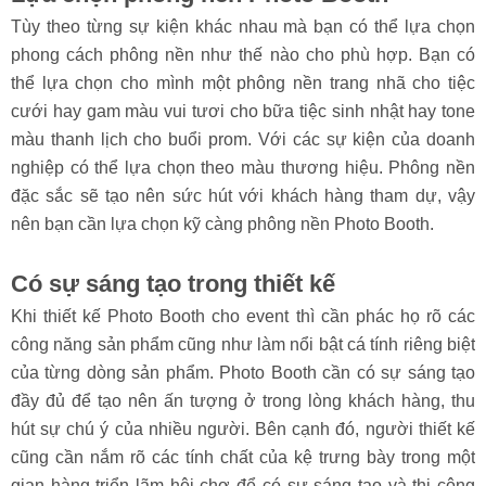
Tùy theo từng sự kiện khác nhau mà bạn có thể lựa chọn
phong cách phông nền như thế nào cho phù hợp. Bạn có
thể lựa chọn cho mình một phông nền trang nhã cho tiệc
cưới hay gam màu vui tươi cho bữa tiệc sinh nhật hay tone
màu thanh lịch cho buổi prom. Với các sự kiện của doanh
nghiệp có thể lựa chọn theo màu thương hiệu. Phông nền
đặc sắc sẽ tạo nên sức hút với khách hàng tham dự, vậy
nên bạn cần lựa chọn kỹ càng phông nền Photo Booth.
Có sự sáng tạo trong thiết kế
Khi thiết kế Photo Booth cho event thì cần phác họ rõ các
công năng sản phẩm cũng như làm nổi bật cá tính riêng biệt
của từng dòng sản phẩm. Photo Booth cần có sự sáng tạo
đầy đủ để tạo nên ấn tượng ở trong lòng khách hàng, thu
hút sự chú ý của nhiều người. Bên cạnh đó, người thiết kế
cũng cần nắm rõ các tính chất của kệ trưng bày trong một
gian hàng triển lãm hội chợ để có sự sáng tạo và thi công