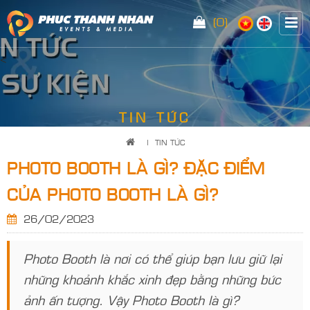
(0)
<
TIN TỨC
|
TIN TỨC
PHOTO BOOTH LÀ GÌ? ĐẶC ĐIỂM
CỦA PHOTO BOOTH LÀ GÌ?
26/02/2023
Photo Booth là nơi có thể giúp bạn lưu giữ lại
những khoảnh khắc xinh đẹp bằng những bức
ảnh ấn tượng. Vậy Photo Booth là gì?