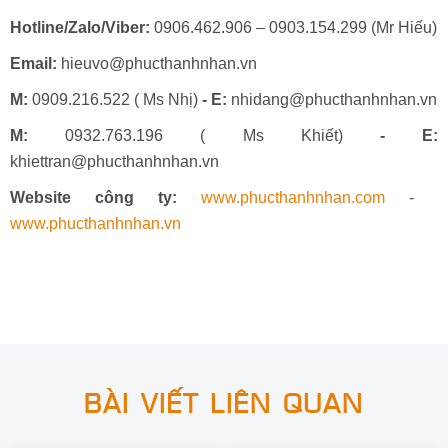
Hotline/Zalo/Viber:
0906.462.906 – 0903.154.299 (Mr Hiếu)
Email:
hieuvo@phucthanhnhan.vn
M:
0909.216.522 ( Ms Nhị)
- E:
nhidang@phucthanhnhan.vn
M:
0932.763.196 ( Ms Khiết)
- E:
khiettran@phucthanhnhan.vn
Website công ty:
www.phucthanhnhan.com
-
www.phucthanhnhan.vn
BÀI VIẾT LIÊN QUAN