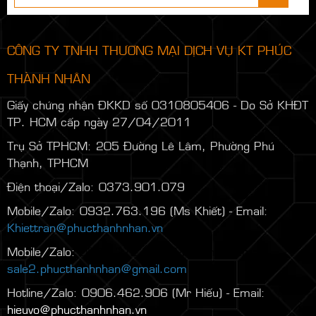
CÔNG TY TNHH THƯƠNG MẠI DỊCH VỤ KT PHÚC
THÀNH NHÂN
Giấy chứng nhận ĐKKD số 0310805406 - Do Sở KHĐT
TP. HCM cấp ngày 27/04/2011
Trụ Sở TPHCM: 205 Đường Lê Lâm, Phường Phú
Thạnh, TPHCM
Điện thoại/Zalo: 0373.901.079
Mobile/Zalo: 0932.763.196 (Ms Khiết) - Email:
Khiettran@phucthanhnhan.vn
Mobile/Zalo:
0986.272.500
(Mr Đăng) - Email:
sale2.phucthanhnhan@gmail.com
Hotline/Zalo: 0906.462.906 (Mr Hiếu) - Email:
hieuvo@phucthanhnhan.vn