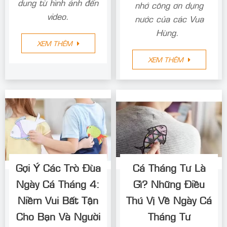
dung từ hình ảnh đến
nhớ công ơn dựng
video.
nước của các Vua
Hùng.
XEM THÊM
XEM THÊM
Gợi Ý Các Trò Đùa
Cá Tháng Tư Là
Ngày Cá Tháng 4:
Gì? Những Điều
Niềm Vui Bất Tận
Thú Vị Về Ngày Cá
Cho Bạn Và Người
Tháng Tư