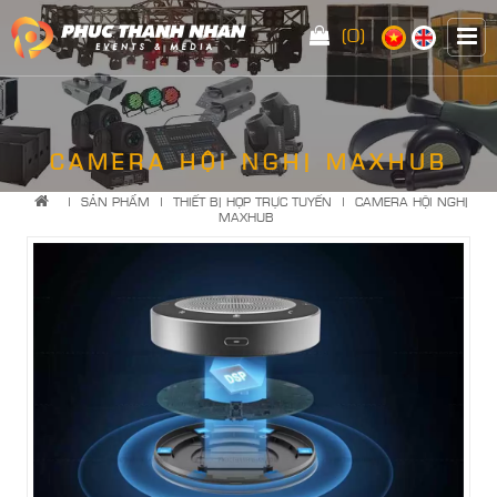
(0)
CAMERA HỘI NGHỊ MAXHUB
|
SẢN PHẨM
|
THIẾT BỊ HỌP TRỰC TUYẾN
|
CAMERA HỘI NGHỊ
MAXHUB