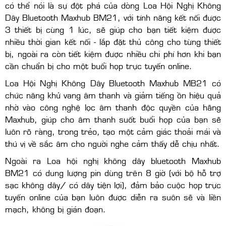
có thể nói là sự đột phá của dòng Loa Hội Nghị Không
Dây Bluetooth Maxhub BM21, với tính năng kết nối được
3 thiết bị cùng 1 lúc, sẽ giúp cho bạn tiết kiệm được
nhiều thời gian kết nối - lắp đặt thủ công cho từng thiết
bị, ngoài ra còn tiết kiệm được nhiều chi phí hơn khi bạn
cần chuẩn bị cho một buổi họp trực tuyến online.
Loa Hội Nghị Không Dây Bluetooth Maxhub MB21 có
chức năng khử vang âm thanh và giảm tiếng ồn hiệu quả
nhờ vào công nghệ lọc âm thanh độc quyền của hãng
Maxhub, giúp cho âm thanh suốt buổi họp của bạn sẽ
luôn rõ ràng, trong trẻo, tạo một cảm giác thoải mái và
thú vị về sắc âm cho người nghe cảm thấy dễ chịu nhất.
Ngoài ra Loa hội nghị không dây bluetooth Maxhub
BM21 có dung lượng pin dùng trên 8 giờ (với bộ hỗ trợ
sạc không dây/ có dây tiện lợi), đảm bảo cuộc họp trực
tuyến online của bạn luôn được diễn ra suôn sẽ và liền
mạch, không bị gián đoạn.