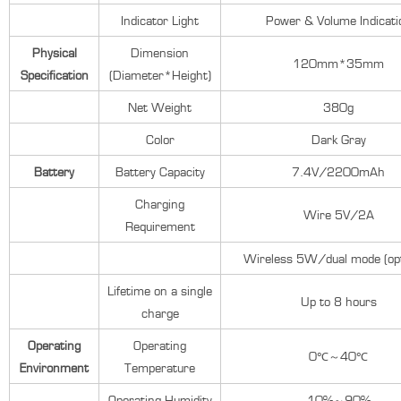
Indicator Light
Power & Volume Indicati
Physical
Dimension
120mm*35mm
Specification
(Diameter*Height)
Net Weight
380g
Color
Dark Gray
Battery
Battery Capacity
7.4V/2200mAh
Charging
Wire 5V/2A
Requirement
Wireless 5W/dual mode (opt
Lifetime on a single
Up to 8 hours
charge
Operating
Operating
0℃～40℃
Environment
Temperature
Operating Humidity
10%～90%