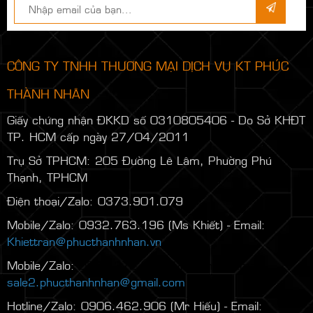
CÔNG TY TNHH THƯƠNG MẠI DỊCH VỤ KT PHÚC
THÀNH NHÂN
Giấy chứng nhận ĐKKD số 0310805406 - Do Sở KHĐT
TP. HCM cấp ngày 27/04/2011
Trụ Sở TPHCM: 205 Đường Lê Lâm, Phường Phú
Thạnh, TPHCM
Điện thoại/Zalo: 0373.901.079
Mobile/Zalo: 0932.763.196 (Ms Khiết) - Email:
Khiettran@phucthanhnhan.vn
Mobile/Zalo:
0986.272.500
(Mr Đăng) - Email:
sale2.phucthanhnhan@gmail.com
Hotline/Zalo: 0906.462.906 (Mr Hiếu) - Email: