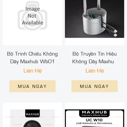
Bộ Trình Chiếu Không
Bộ Truyền Tín Hiệu
Dây Maxhub Wb01
Không Dây Maxhub
Wt01A
Liên Hệ
Liên Hệ
MUA NGAY
MUA NGAY