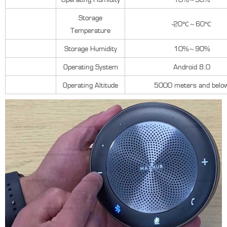
Storage
-20℃～60℃
Temperature
Storage Humidity
10%～90%
Operating System
Android 8.0
Operating Altitude
5000 meters and belo