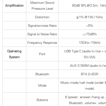
Maximum Sound
Amplification
90dB SPL@0.5m, 1kH
Pressure Level
Distortion
≦1% @1W/1kHz
Signal-to-noise Ratio
≤5%
Signal to Noise Ratio
≤≥75dB%
Frequency Response
150Hz~15kHz
Operating
USB Type C (audio in/out + 
Port
System
5V/2A)
AUX 3.5MM (audio in/ou
Bluetooth
BT4.2+EDR
Music mode/call mode (under B
Mode
mode)
6 (power, answer/hang up,
Buttons
Bluetooth, volume+, volum