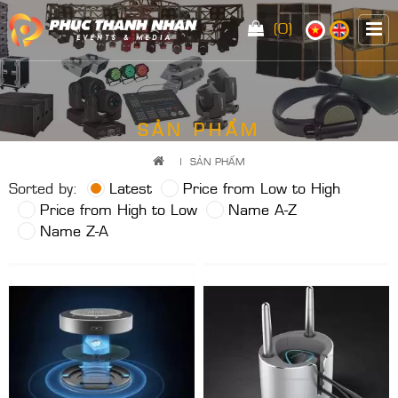
(0)
SẢN PHẨM
|
SẢN PHẨM
Sorted by:
Latest
Price from Low to High
Price from High to Low
Name A-Z
Name Z-A