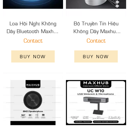
Loa Hội Nghị Không
Bộ Truyền Tín Hiệu
Dây Bluetooth Maxhub
Không Dây Maxhub
Bm21
Wt01A
Contact
Contact
BUY NOW
BUY NOW