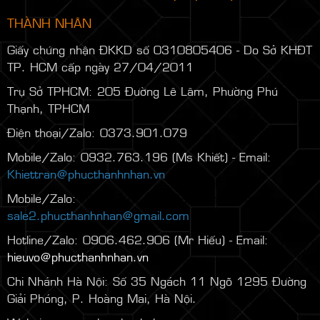
THÀNH NHÂN
Giấy chứng nhận ĐKKD số 0310805406 - Do Sở KHĐT
TP. HCM cấp ngày 27/04/2011
Trụ Sở TPHCM: 205 Đường Lê Lâm, Phường Phú
Thạnh, TPHCM
Điện thoại/Zalo: 0373.901.079
Mobile/Zalo: 0932.763.196 (Ms Khiết) - Email:
Khiettran@phucthanhnhan.vn
Mobile/Zalo:
0986.272.500
(Mr Đăng) - Email:
sale2.phucthanhnhan@gmail.com
Hotline/Zalo: 0906.462.906 (Mr Hiếu) - Email:
hieuvo@phucthanhnhan.vn
Chi Nhánh Hà Nội:
Số 35 Ngách 11 Ngõ 1295 Đường
Giải Phóng, P. Hoàng Mai, Hà Nội.