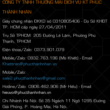
CÔNG TY TNHH THƯƠNG MẠI DỊCH VỤ KT PHÚC
THÀNH NHÂN
Giấy chứng nhận ĐKKD số 0310805406 - Do Sở KHĐT
TP. HCM cấp ngày 27/04/2011
Trụ Sở TPHCM: 205 Đường Lê Lâm, Phường Phú
Thạnh, TPHCM
Điện thoại/Zalo: 0373.901.079
Mobile/Zalo: 0932.763.196 (Ms Khiết) - Email:
Khiettran@phucthanhnhan.vn
Mobile/Zalo:
0986.272.500
(Mr Đăng) - Email:
sale2.phucthanhnhan@gmail.com
Hotline/Zalo: 0906.462.906 (Mr Hiếu) - Email:
hieuvo@phucthanhnhan.vn
Chi Nhánh Hà Nội:
Số 35 Ngách 11 Ngõ 1295 Đường
Giải Phóng, P. Hoàng Mai, Hà Nội.