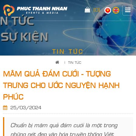
(0)
<
TIN TỨC
|
TIN TỨC
MÂM QUẢ ĐÁM CƯỚI - TƯỢNG
TRƯNG CHO ƯỚC NGUYỆN HẠNH
PHÚC
25/03/2024
Chuẩn bị mâm quả đám cưới là một trong
những nét đẹp văn hóa truyền thống Việt