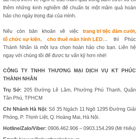
thêm những kinh nghiệm để chuẩn bị một mâm quả hoàn
hảo cho ngày trọng đại của mình.
Nếu còn băn khoăn về việc
trang trí tiệc đám cưới
,
tổ chức sự kiện
,
cho thuê màn hình LED
… thì Phúc
Thành Nhân là một lựa chọn hoàn hảo cho bạn. Liên hệ
ngay với chúng tôi để được tư vấn kỹ hơn nhé!
CÔNG TY TNHH THƯƠNG MẠI DỊCH VỤ KT PHÚC
THÀNH NHÂN
Trụ Sở:
205 Đường Lê Lâm, Phường Phú Thạnh, Quận
Tân Phú, TPHCM
Chi Nhánh Hà Nội:
Số 35 Ngách 11 Ngõ 1295 Đường Giải
Phóng, P. Thịnh Liệt, Q. Hoàng Mai, Hà Nội.
Hotline/Zalo/Viber:
0906.462.906 – 0903.154.299 (Mr Hiếu)