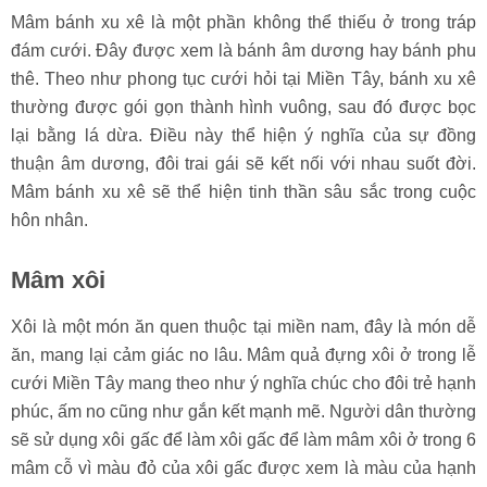
Mâm bánh xu xê là một phần không thể thiếu ở trong tráp
đám cưới. Đây được xem là bánh âm dương hay bánh phu
thê. Theo như phong tục cưới hỏi tại Miền Tây, bánh xu xê
thường được gói gọn thành hình vuông, sau đó được bọc
lại bằng lá dừa. Điều này thể hiện ý nghĩa của sự đồng
thuận âm dương, đôi trai gái sẽ kết nối với nhau suốt đời.
Mâm bánh xu xê sẽ thể hiện tinh thần sâu sắc trong cuộc
hôn nhân.
Mâm xôi
Xôi là một món ăn quen thuộc tại miền nam, đây là món dễ
ăn, mang lại cảm giác no lâu. Mâm quả đựng xôi ở trong lễ
cưới Miền Tây mang theo như ý nghĩa chúc cho đôi trẻ hạnh
phúc, ấm no cũng như gắn kết mạnh mẽ. Người dân thường
sẽ sử dụng xôi gấc để làm xôi gấc để làm mâm xôi ở trong 6
mâm cỗ vì màu đỏ của xôi gấc được xem là màu của hạnh