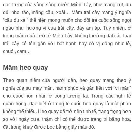
đặc trưng của vùng sông nước Miền Tây, như măng cụt, đu
đủ, nho, táo, mãng cầu, xoài… Mâm trái cây mang ý nghĩa
“cầu đủ xài” thể hiện mong muốn cho đôi trẻ cuộc sống ngọt
ngào như hương vị của trái cây, đầy ấm áp. Tuy nhiên, ở
trong mâm quả cưới ở Miền Tây, không thường đặt các loại
trái cây có tên gắn với bất hạnh hay có vị đắng như lê,
chuối, cam…
Mâm heo quay
Theo quan niệm của người dân, heo quay mang theo ý
nghĩa của sự may mắn, hạnh phúc và gắn liền với “vị mặn”
cho cuộc hôn nhân ở trong tương lai. Trong các nghi lễ
quan trọng, đặc biệt ở trong lễ cuối, heo quay là một phần
không thể thiếu. Heo quay đã trở nên tinh tế, trang trọng hơn
so với ngày xưa, thậm chí có thể được trang trí bằng hoa,
đặt trong khay được bọc bằng giấy màu đỏ.