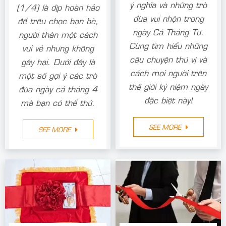
ý nghĩa và những trò
(1/4) là dịp hoàn hảo
đùa vui nhộn trong
để trêu chọc bạn bè,
ngày Cá Tháng Tư.
người thân một cách
Cùng tìm hiểu những
vui vẻ nhưng không
câu chuyện thú vị và
gây hại. Dưới đây là
cách mọi người trên
một số gợi ý các trò
thế giới kỷ niệm ngày
đùa ngày cá tháng 4
đặc biệt này!
mà bạn có thể thử.
SEE MORE
SEE MORE