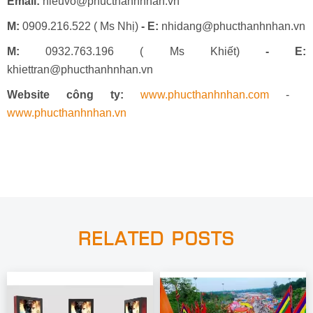
Email:
hieuvo@phucthanhnhan.vn
M:
0909.216.522 ( Ms Nhị)
- E:
nhidang@phucthanhnhan.vn
M:
0932.763.196 ( Ms Khiết)
- E:
khiettran@phucthanhnhan.vn
Website công ty:
www.phucthanhnhan.com
-
www.phucthanhnhan.vn
RELATED POSTS