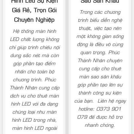
Cho Thuê Màn
Cho Thuê Màn
Hình Led Sự Kiện
Sao Sân Khấu
Giá Rẻ, Trọn Gói
Trong các chương
Chuyên Nghiệp
trình biểu diễn nghệ
thuật, việc tạo nên
Hệ thống màn hình
một không gian sống
LED chất lượng không
động là điều vô cùng
chỉ giúp trình chiếu nội
quan trọng. Phúc
dung sắc nét mà còn
Thành Nhân chuyên
góp phần tạo điểm
cung cấp cho thuê
nhấn cho toàn bộ
màn sao sân khấu
chương trình. Phúc
góp phần tạo lên sự
Thành Nhân cung cấp
thành công sự kiện
dịch vụ cho thuê màn
của bạn. Liên hệ ngay
hình LED với đa dạng
hotline: 0373 901