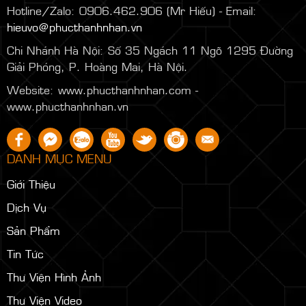
Khiettran@phucthanhnhan.vn
Mobile/Zalo:
0986.272.500
(Mr Đăng) - Email:
sale2.phucthanhnhan@gmail.com
Hotline/Zalo: 0906.462.906 (Mr Hiếu) - Email:
hieuvo@phucthanhnhan.vn
Chi Nhánh Hà Nội:
Số 35 Ngách 11 Ngõ 1295 Đường
Giải Phóng, P. Hoàng Mai, Hà Nội.
Website: www.phucthanhnhan.com -
www.phucthanhnhan.vn
DANH MỤC MENU
Giới Thiệu
Dịch Vụ
Sản Phẩm