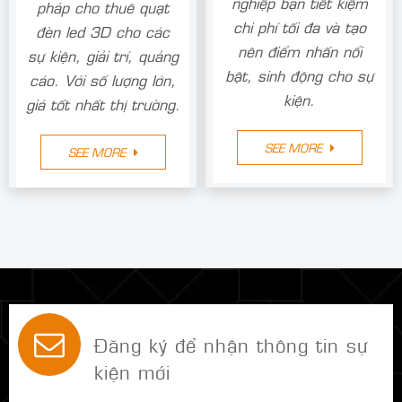
Dịch vụ cho thuê màn
hình LED Phúc Thành
Phúc Thành Nhân,
Nhân sẽ giúp doanh
chuyên cung cấp giải
nghiệp bạn tiết kiệm
pháp cho thuê quạt
chi phí tối đa và tạo
đèn led 3D cho các
nên điểm nhấn nổi
sự kiện, giải trí, quảng
bật, sinh động cho sự
cáo. Với số lượng lớn,
kiện.
giá tốt nhất thị trường.
SEE MORE
SEE MORE