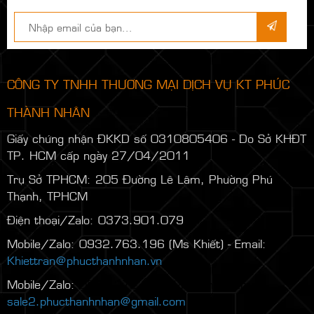
Đăng ký để nhận thông tin sự
kiện mới
CÔNG TY TNHH THƯƠNG MẠI DỊCH VỤ KT PHÚC
THÀNH NHÂN
Giấy chứng nhận ĐKKD số 0310805406 - Do Sở KHĐT
TP. HCM cấp ngày 27/04/2011
Trụ Sở TPHCM: 205 Đường Lê Lâm, Phường Phú
Thạnh, TPHCM
Điện thoại/Zalo: 0373.901.079
Mobile/Zalo: 0932.763.196 (Ms Khiết) - Email: