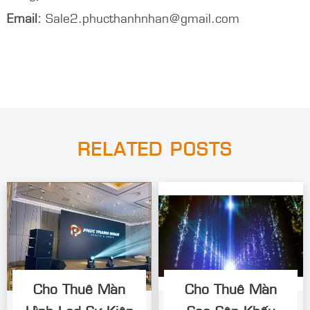
Email:
khiettran@phucthanhnhan.vn
Hotline/Zalo/WhatsApp
:
0986.272.500 (Mr
Đăng)
Email:
Sale2.phucthanhnhan@gmail.com
RELATED POSTS