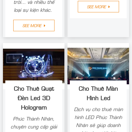
chủng loại như màn
079 để được hỗ trợ
hình LED trong nhà,
nhanh chóng.
màn hình LED ngoài
trời… và nhiều thể
SEE MORE
loại sự kiện khác.
SEE MORE
Cho Thuê Quạt
Cho Thuê Màn
Đèn Led 3D
Hình Led
Hologram