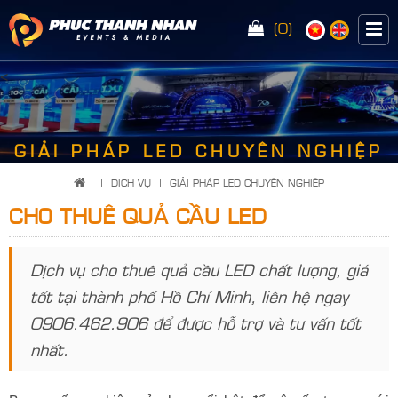
(0)
<
GIẢI PHÁP LED CHUYÊN NGHIỆP
|
DỊCH VỤ
|
GIẢI PHÁP LED CHUYÊN NGHIỆP
CHO THUÊ QUẢ CẦU LED
Dịch vụ cho thuê quả cầu LED chất lượng, giá
tốt tại thành phố Hồ Chí Minh, liên hệ ngay
0906.462.906 để được hỗ trợ và tư vấn tốt
nhất.