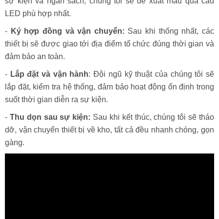
hàng.
-
Lựa chọn thiết bị phù hợp:
Dựa trên quy mô, phong cách
sự kiện và ngân sách, chúng tôi sẽ đề xuất mẫu quả cầu
LED phù hợp nhất.
-
Ký hợp đồng và vận chuyển:
Sau khi thống nhất, các
thiết bị sẽ được giao tới địa điểm tổ chức đúng thời gian và
đảm bảo an toàn.
-
Lắp đặt và vận hành
: Đội ngũ kỹ thuật của chúng tôi sẽ
lắp đặt, kiểm tra hệ thống, đảm bảo hoạt động ổn định trong
suốt thời gian diễn ra sự kiện.
-
Thu dọn sau sự kiện:
Sau khi kết thúc, chúng tôi sẽ tháo
dỡ, vận chuyển thiết bị về kho, tất cả đều nhanh chóng, gọn
gàng.