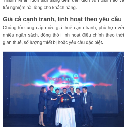
Chúng tôi cam kết hỗ trợ khách hàng từ khâu tư vấn đến
hậu mãi, đảm bảo mọi nhu cầu đều được đáp ứng tốt nhất.
Với đội ngũ kỹ thuật viên chuyên nghiệp, tận tâm, Phúc
Thành Nhân luôn sẵn sàng đem đến dịch vụ hoàn hảo và
trải nghiệm hài lòng cho khách hàng.
Giá cả cạnh tranh, linh hoạt theo yêu cầu
Chúng tôi cung cấp mức giá thuê cạnh tranh, phù hợp với
nhiều ngân sách, đồng thời linh hoạt điều chỉnh theo thời
gian thuê, số lượng thiết bị hoặc yêu cầu đặc biệt.