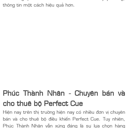
kiểm soát nội dung và chuyển cảnh một cách chính xác,
đồng bộ với các yếu tố khác như ánh sáng, âm thanh,
và video.
Biểu diễn nghệ thuật và sân khấu:
Trong các buổi biểu
diễn hoặc trình diễn nghệ thuật, Perfect Cue có thể
được sử dụng để đồng bộ hóa các hiệu ứng âm thanh,
ánh sáng với diễn biến trên sân khấu.
Tại các doanh nghiệp, công ty:
Perfect Cue giúp nhân
viên dễ dàng điều khiển trình chiếu slide, hình ảnh,
video... giúp cho nhân viên trình có thể bày ý tưởng,
thông tin một cách hiệu quả hơn.