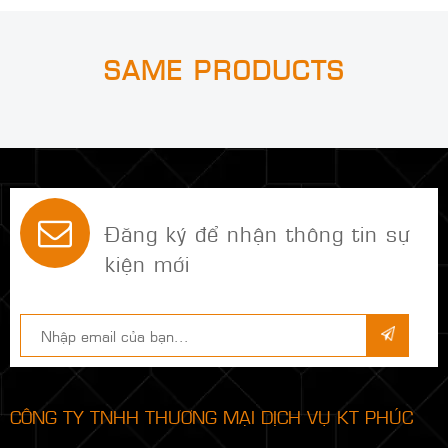
Email:
hieuvo@phucthanhnhan.vn
M:
0909.216.522 ( Ms Nhị)
- E:
nhidang@phucthanhnhan.vn
M:
0932.763.196 ( Ms Khiết)
- E:
khiettran@phucthanhnhan.vn
Website công ty:
www.phucthanhnhan.com
-
www.phucthanhnhan.vn
SAME PRODUCTS