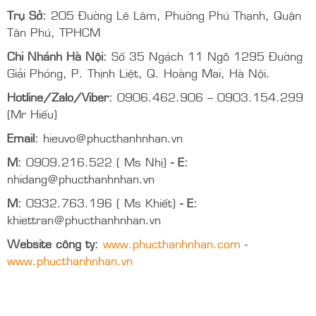
sự kiện thành công nhất.
- Hướng dẫn sử dụng, bảo hành sản phẩm, đổi mới khi
có lỗi của nhà sản xuất.
- Tư vấn miễn phí về lựa chọn thiết bị đi kèm: Camera
Hội Nghị, Máy chiếu, Laptop,…
- Giao hàng miễn phí tận nơi tại Tp. Hồ Chí Minh.
Liên hệ với chúng tôi thông qua hotline bên dưới để nhận
tư vấn, hỗ trợ nhanh nhất và chọn thiết bị tốt nhất nhé!
CÔNG TY TNHH THƯƠNG MẠI DỊCH VỤ KT PHÚC
THÀNH NHÂN
Trụ Sở:
205 Đường Lê Lâm, Phường Phú Thạnh, Quận
Tân Phú, TPHCM
Chi Nhánh Hà Nội:
Số 35 Ngách 11 Ngõ 1295 Đường
Giải Phóng, P. Thịnh Liệt, Q. Hoàng Mai, Hà Nội.
Hotline/Zalo/Viber:
0906.462.906 – 0903.154.299
(Mr Hiếu)