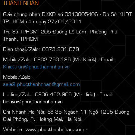
Đăng ký để nhận thông tin sự
kiện mới
CÔNG TY TNHH THƯƠNG MẠI DỊCH VỤ KT PHÚC
THÀNH NHÂN
Giấy chứng nhận ĐKKD số 0310805406 - Do Sở KHĐT
TP. HCM cấp ngày 27/04/2011
Trụ Sở TPHCM: 205 Đường Lê Lâm, Phường Phú
Thạnh, TPHCM
Điện thoại/Zalo: 0373.901.079