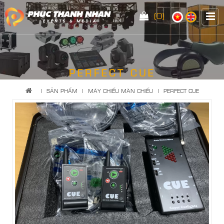
(0)
PERFECT CUE
|
SẢN PHẨM
|
MÁY CHIẾU MÀN CHIẾU
|
PERFECT CUE