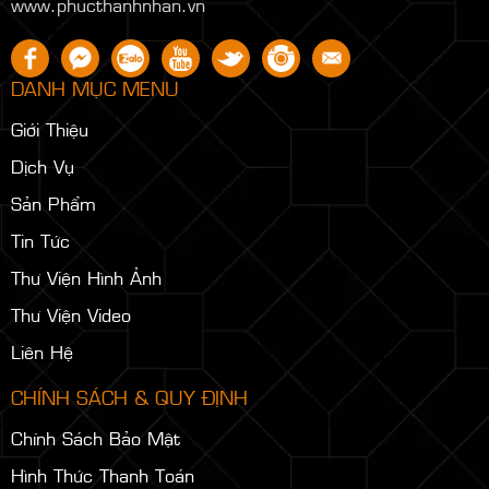
Mobile/Zalo: 0932.763.196 (Ms Khiết) - Email:
Khiettran@phucthanhnhan.vn
Mobile/Zalo:
0986.272.500
(Mr Đăng) - Email:
sale2.phucthanhnhan@gmail.com
Hotline/Zalo: 0906.462.906 (Mr Hiếu) - Email:
hieuvo@phucthanhnhan.vn
Chi Nhánh Hà Nội:
Số 35 Ngách 11 Ngõ 1295 Đường
Giải Phóng, P. Hoàng Mai, Hà Nội.
Website: www.phucthanhnhan.com -
www.phucthanhnhan.vn
DANH MỤC MENU
Giới Thiệu
Dịch Vụ