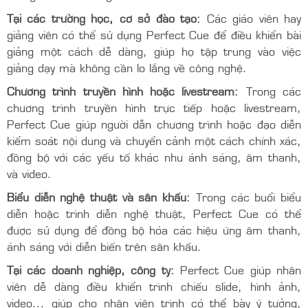
Bộ điều khiển có thiết kế nhỏ gọn, dễ cầm nắm và dễ
sử dụng với các nút bấm được bố trí hợp lý, phù hợp với
nhu cầu của người dùng trong các tình huống khác
nhau.
Ứng dụng của bộ Perfect Cue
Tại các sự kiện, hội nghị, hội thảo:
Perfect Cue giúp
người diễn giả điều khiển bài thuyết trình một cách mượt
mà mà không cần nhờ đến người khác hoặc quay lại
máy tính, giúp tạo ấn tượng chuyên nghiệp và duy trì sự
tương tác với khán giả.
Tại các trường học, cơ sở đào tạo:
Các giáo viên hay
giảng viên có thể sử dụng Perfect Cue để điều khiển bài
giảng một cách dễ dàng, giúp họ tập trung vào việc
giảng dạy mà không cần lo lắng về công nghệ.
Chương trình truyền hình hoặc livestream:
Trong các
chương trình truyền hình trực tiếp hoặc livestream,
Perfect Cue giúp người dẫn chương trình hoặc đạo diễn