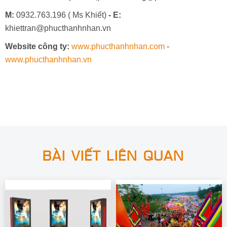
M:
0932.763.196 ( Ms Khiết)
- E:
khiettran@phucthanhnhan.vn
Website công ty:
www.phucthanhnhan.com
-
www.phucthanhnhan.vn
BÀI VIẾT LIÊN QUAN