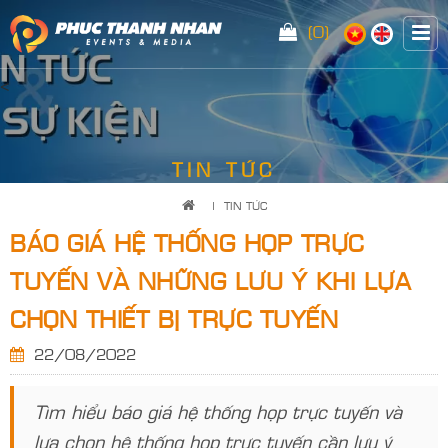
(0)
<
TIN TỨC
|
TIN TỨC
BÁO GIÁ HỆ THỐNG HỌP TRỰC
TUYẾN VÀ NHỮNG LƯU Ý KHI LỰA
CHỌN THIẾT BỊ TRỰC TUYẾN
22/08/2022
Tìm hiểu báo giá hệ thống họp trực tuyến và
lựa chọn hệ thống họp trực tuyến cần lưu ý