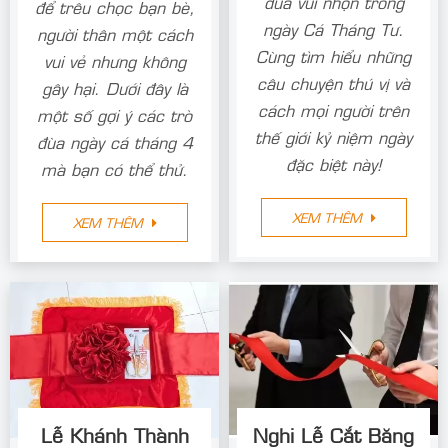
đùa vui nhộn trong
để trêu chọc bạn bè,
ngày Cá Tháng Tư.
người thân một cách
Cùng tìm hiểu những
vui vẻ nhưng không
câu chuyện thú vị và
gây hại. Dưới đây là
cách mọi người trên
một số gợi ý các trò
thế giới kỷ niệm ngày
đùa ngày cá tháng 4
đặc biệt này!
mà bạn có thể thử.
XEM THÊM
XEM THÊM
Lễ Khánh Thành
Nghi Lễ Cắt Băng