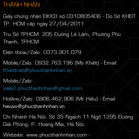
THÀNH NHÂN
Giấy chứng nhận ĐKKD số 0310805406 - Do Sở KHĐT
TP. HCM cấp ngày 27/04/2011
Trụ Sở TPHCM: 205 Đường Lê Lâm, Phường Phú
Thạnh, TPHCM
Điện thoại/Zalo: 0373.901.079
Mobile/Zalo: 0932.763.196 (Ms Khiết) - Email:
Khiettran@phucthanhnhan.vn
Mobile/Zalo:
0986.272.500
(Mr Đăng) - Email:
sale2.phucthanhnhan@gmail.com
Hotline/Zalo: 0906.462.906 (Mr Hiếu) - Email:
hieuvo@phucthanhnhan.vn
Chi Nhánh Hà Nội:
Số 35 Ngách 11 Ngõ 1295 Đường
Giải Phóng, P. Hoàng Mai, Hà Nội.
Website: www.phucthanhnhan.com -