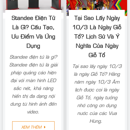
Standee Điện Tử
Tại Sao Lấy Ngày
Là Gì? Cấu Tạo,
10/3 Là Ngày Giỗ
Ưu Điểm Và Ứng
Tổ? Lịch Sử Và Ý
Dụng
Nghĩa Của Ngày
Giỗ Tổ
Standee điện tử là gì?
Standee điện tử là giải
Tại sao lấy ngày 10/3
pháp quảng cáo hiện
là ngày Giỗ Tổ? Hằng
đại với màn hình LED
năm ngày 10/3 Âm
sắc nét, khả năng
lịch được coi là ngày
hiển thị đa dạng nội
Giỗ Tổ, ngày tưởng
dung từ hình ảnh đến
nhớ công ơn dựng
video.
nước của các Vua
Hùng.
XEM THÊM