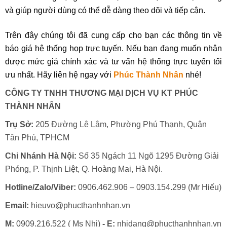
và giúp người dùng có thể dễ dàng theo dõi và tiếp cận.
Trên đây chúng tôi đã cung cấp cho bạn các thông tin về
báo giá hệ thống họp trực tuyến. Nếu bạn đang muốn nhận
được mức giá chính xác và tư vấn hệ thống trực tuyến tối
ưu nhất. Hãy liên hệ ngay với
Phúc Thành Nhân
nhé!
CÔNG TY TNHH THƯƠNG MẠI DỊCH VỤ KT PHÚC
THÀNH NHÂN
Trụ Sở:
205 Đường Lê Lâm, Phường Phú Thạnh, Quận
Tân Phú, TPHCM
Chi Nhánh Hà Nội:
Số 35 Ngách 11 Ngõ 1295 Đường Giải
Phóng, P. Thịnh Liệt, Q. Hoàng Mai, Hà Nội.
Hotline/Zalo/Viber:
0906.462.906 – 0903.154.299 (Mr Hiếu)
Email:
hieuvo@phucthanhnhan.vn
M:
0909.216.522 ( Ms Nhị)
- E:
nhidang@phucthanhnhan.vn