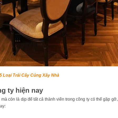
5 Loại Trái Cây Cúng Xây Nhà
g ty hiện nay
 mà còn là dịp để tất cả thành viên trong công ty có thể gặp gỡ, 
ay: