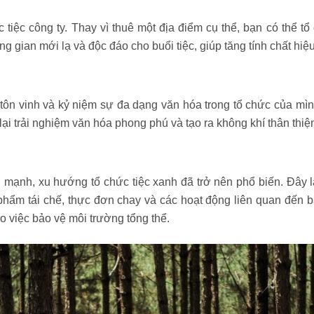
 tiệc công ty. Thay vì thuê một địa điểm cụ thể, bạn có thể tổ
 gian mới lạ và độc đáo cho buổi tiệc, giúp tăng tính chất hiệ
 tôn vinh và kỷ niệm sự đa dạng văn hóa trong tổ chức của mìn
lại trải nghiệm văn hóa phong phú và tạo ra không khí thân thiệ
mạnh, xu hướng tổ chức tiệc xanh đã trở nên phổ biến. Đây là
hẩm tái chế, thực đơn chay và các hoạt động liên quan đến b
o việc bảo vệ môi trường tổng thể.