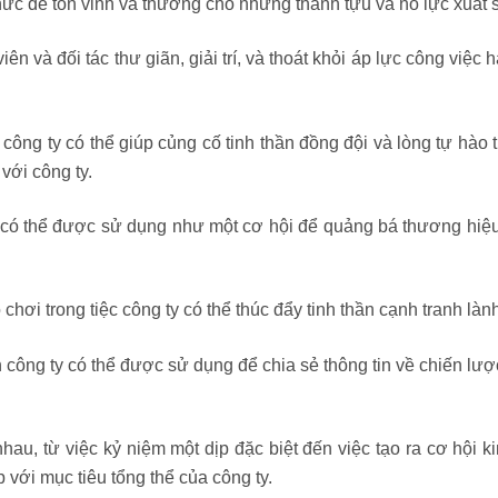
hức để tôn vinh và thưởng cho những thành tựu và nỗ lực xuất 
n và đối tác thư giãn, giải trí, và thoát khỏi áp lực công việc 
 công ty có thể giúp củng cố tinh thần đồng đội và lòng tự hào 
với công ty.
 có thể được sử dụng như một cơ hội để quảng bá thương hiệu 
ò chơi trong tiệc công ty có thể thúc đẩy tinh thần cạnh tranh l
công ty có thể được sử dụng để chia sẻ thông tin về chiến lược
nhau, từ việc kỷ niệm một dịp đặc biệt đến việc tạo ra cơ hội 
 với mục tiêu tổng thể của công ty.