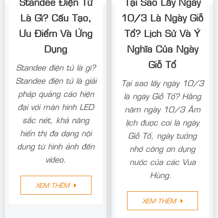
Standee Điện Tử
Tại Sao Lấy Ngày
Là Gì? Cấu Tạo,
10/3 Là Ngày Giỗ
Ưu Điểm Và Ứng
Tổ? Lịch Sử Và Ý
Dụng
Nghĩa Của Ngày
Giỗ Tổ
Standee điện tử là gì?
Standee điện tử là giải
Tại sao lấy ngày 10/3
pháp quảng cáo hiện
là ngày Giỗ Tổ? Hằng
đại với màn hình LED
năm ngày 10/3 Âm
sắc nét, khả năng
lịch được coi là ngày
hiển thị đa dạng nội
Giỗ Tổ, ngày tưởng
dung từ hình ảnh đến
nhớ công ơn dựng
video.
nước của các Vua
Hùng.
XEM THÊM
XEM THÊM