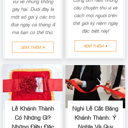
vui vẻ nhưng không
câu chuyện thú vị và
gây hại. Dưới đây là
cách mọi người trên
một số gợi ý các trò
thế giới kỷ niệm ngày
đùa ngày cá tháng 4
đặc biệt này!
mà bạn có thể thử.
XEM THÊM
XEM THÊM
Lễ Khánh Thành
Nghi Lễ Cắt Băng
Có Những Gì?
Khánh Thành: Ý
Những Điều Đặc
Nghĩa Và Quy