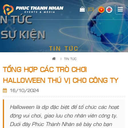
(0)
<
TIN TỨC
|
TIN TỨC
TỔNG HỢP CÁC TRÒ CHƠI
HALLOWEEN THÚ VỊ CHO CÔNG TY
16/10/2024
Halloween là dịp đặc biệt để tổ chức các hoạt
động vui chơi, giao lưu cho nhân viên công ty.
Dưới đây Phúc Thành Nhân sẽ bày cho bạn