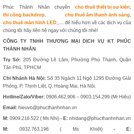
Phúc Thành Nhân chuyên
cho thuê thiết bị sự kiện
,
thi công backdrop
,
cho thuê âm thanh ánh sáng
,
cho thuê màn hình LED
,…. để hiểu hơn về các dịch vụ của
chúng tôi hãy liên hệ ngay với chúng tôi nhé!
CÔNG TY TNHH THƯƠNG MẠI DỊCH VỤ KT PHÚC
THÀNH NHÂN
Trụ Sở:
205 Đường Lê Lâm, Phường Phú Thạnh, Quận
Tân Phú, TPHCM
Chi Nhánh Hà Nội:
Số 35 Ngách 11 Ngõ 1295 Đường Giải
Phóng, P. Thịnh Liệt, Q. Hoàng Mai, Hà Nội.
Hotline/Zalo/Viber:
0906.462.906 – 0903.154.299 (Mr Hiếu)
Email:
hieuvo@phucthanhnhan.vn
M:
0909.216.522 ( Ms Nhị)
- E:
nhidang@phucthanhnhan.vn
M:
0932.763.196 ( Ms Khiết)
- E: