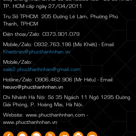
TP. HCM cấp ngày 27/04/2011
Trụ Sở TPHCM: 205 Đường Lê Lâm, Phường Phú
Thạnh, TPHCM
Điện thoại/Zalo: 0373.901.079
Mobile/Zalo: 0932.763.196 (Ms Khiết) - Email:
Khiettran@phucthanhnhan.vn
Mobile/Zalo:
0986.272.500
(Mr Đăng) - Email:
sale2.phucthanhnhan@gmail.com
Hotline/Zalo: 0906.462.906 (Mr Hiếu) - Email:
hieuvo@phucthanhnhan.vn
Chi Nhánh Hà Nội:
Số 35 Ngách 11 Ngõ 1295 Đường
Giải Phóng, P. Hoàng Mai, Hà Nội.
Website: www.phucthanhnhan.com -
www.phucthanhnhan.vn