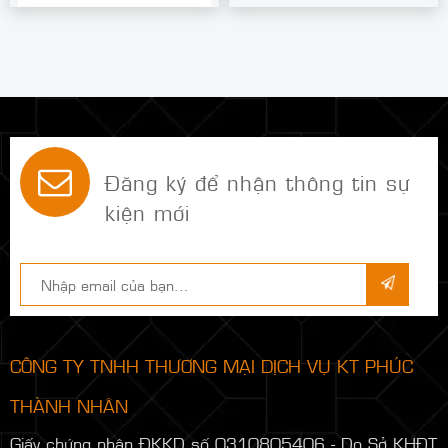
Đăng ký để nhận thông tin sự
kiện mới
CÔNG TY TNHH THƯƠNG MẠI DỊCH VỤ KT PHÚC
THÀNH NHÂN
Giấy chứng nhận ĐKKD số 0310805406 - Do Sở KHĐT