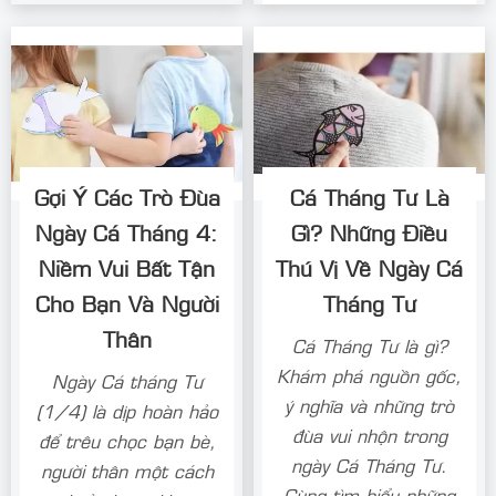
Gợi Ý Các Trò Đùa
Cá Tháng Tư Là
Ngày Cá Tháng 4:
Gì? Những Điều
Niềm Vui Bất Tận
Thú Vị Về Ngày Cá
Cho Bạn Và Người
Tháng Tư
Thân
Cá Tháng Tư là gì?
Khám phá nguồn gốc,
Ngày Cá tháng Tư
ý nghĩa và những trò
(1/4) là dịp hoàn hảo
đùa vui nhộn trong
để trêu chọc bạn bè,
ngày Cá Tháng Tư.
người thân một cách
Cùng tìm hiểu những