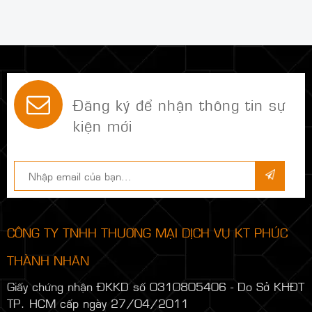
Đăng ký để nhận thông tin sự
kiện mới
CÔNG TY TNHH THƯƠNG MẠI DỊCH VỤ KT PHÚC
THÀNH NHÂN
Giấy chứng nhận ĐKKD số 0310805406 - Do Sở KHĐT
TP. HCM cấp ngày 27/04/2011