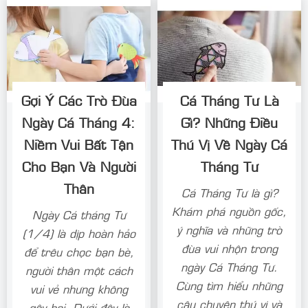
Gợi Ý Các Trò Đùa
Cá Tháng Tư Là
Ngày Cá Tháng 4:
Gì? Những Điều
Niềm Vui Bất Tận
Thú Vị Về Ngày Cá
Cho Bạn Và Người
Tháng Tư
Thân
Cá Tháng Tư là gì?
Khám phá nguồn gốc,
Ngày Cá tháng Tư
ý nghĩa và những trò
(1/4) là dịp hoàn hảo
đùa vui nhộn trong
để trêu chọc bạn bè,
ngày Cá Tháng Tư.
người thân một cách
Cùng tìm hiểu những
vui vẻ nhưng không
câu chuyện thú vị và
gây hại. Dưới đây là