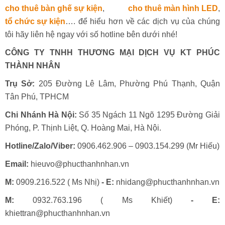
cho thuê bàn ghế sự kiện
,
cho thuê màn hình LED
,
tổ chức sự kiện
…. để hiểu hơn về các dịch vụ của chúng
tôi hãy liên hệ ngay với số hotline bên dưới nhé!
CÔNG TY TNHH THƯƠNG MẠI DỊCH VỤ KT PHÚC
THÀNH NHÂN
Trụ Sở:
205 Đường Lê Lâm, Phường Phú Thạnh, Quận
Tân Phú, TPHCM
Chi Nhánh Hà Nội:
Số 35 Ngách 11 Ngõ 1295 Đường Giải
Phóng, P. Thịnh Liệt, Q. Hoàng Mai, Hà Nội.
Hotline/Zalo/Viber:
0906.462.906 – 0903.154.299 (Mr Hiếu)
Email:
hieuvo@phucthanhnhan.vn
M:
0909.216.522 ( Ms Nhị)
- E:
nhidang@phucthanhnhan.vn
M:
0932.763.196 ( Ms Khiết)
- E:
khiettran@phucthanhnhan.vn