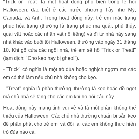
"Trick or Treat" là một hoạt động phổ biến trong lễ hội
Halloween, đặc biệt ở các nước phương Tây như Mỹ,
Canada, và Anh. Trong hoạt động này, trẻ em mặc trang
phục hóa trang (thường là trang phục ma quái, phù thủy,
quái vật hoặc các nhân vật nổi tiếng) và đi từ nhà này sang
nhà khác vào buổi tối Halloween, thường vào ngày 31 tháng
10. Khi gõ cửa các ngôi nhà, trẻ em sẽ hô "Trick or Treat!"
(tạm dịch: "Cho kẹo hay bị ghẹo!").
- "Trick" có nghĩa là một trò đùa hoặc nghịch ngợm mà các
em có thể làm nếu chủ nhà không cho kẹo.
- "Treat" nghĩa là phần thưởng, thường là kẹo hoặc đồ ngọt
mà chủ nhà sẽ tặng cho các em khi họ nói câu này.
Hoạt động này mang tính vui vẻ và là một phần không thể
thiếu của Halloween. Các chủ nhà thường chuẩn bị sẵn kẹo
để phân phát cho trẻ em, và đổi lại các em không thực hiện
trò đùa nào cả.