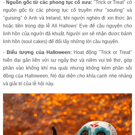
-
Nguồn gốc từ các phong tục cổ xưa:
"Trick or Treat" có
nguồn gốc từ các phong tục cổ truyền như "souling" và
"guising" ở Anh và Ireland, khi người nghèo đi xin thức ăn
hoặc tiền trong dịp lễ All Hallows' Eve để cầu nguyện cho
linh hồn của người đã khuất. Người xin sẽ nhận được bánh
linh hồn (soul cakes) để đổi lấy những lời cầu nguyện.
-
Biểu tượng của Halloween:
Hoạt động "Trick or Treat"
hiện đại gắn liền với sự ngây thơ và niềm vui trẻ thơ, góp
phần vào không khí ma quái nhưng không kém phần sôi
động của Halloween. Nó đại diện cho khía cạnh nhẹ nhàng
và giải trí của lễ hội này.