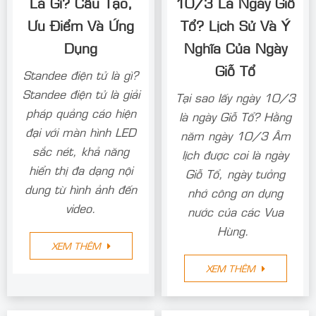
Là Gì? Cấu Tạo,
10/3 Là Ngày Giỗ
Ưu Điểm Và Ứng
Tổ? Lịch Sử Và Ý
Dụng
Nghĩa Của Ngày
Giỗ Tổ
Standee điện tử là gì?
Standee điện tử là giải
Tại sao lấy ngày 10/3
pháp quảng cáo hiện
là ngày Giỗ Tổ? Hằng
đại với màn hình LED
năm ngày 10/3 Âm
sắc nét, khả năng
lịch được coi là ngày
hiển thị đa dạng nội
Giỗ Tổ, ngày tưởng
dung từ hình ảnh đến
nhớ công ơn dựng
video.
nước của các Vua
Hùng.
XEM THÊM
XEM THÊM