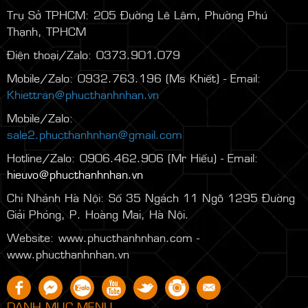
Trụ Sở TPHCM: 205 Đường Lê Lâm, Phường Phú
Thạnh, TPHCM
Điện thoại/Zalo: 0373.901.079
Mobile/Zalo: 0932.763.196 (Ms Khiết) - Email:
Khiettran@phucthanhnhan.vn
Mobile/Zalo:
0986.272.500
(Mr Đăng) - Email:
sale2.phucthanhnhan@gmail.com
Hotline/Zalo: 0906.462.906 (Mr Hiếu) - Email:
hieuvo@phucthanhnhan.vn
Chi Nhánh Hà Nội:
Số 35 Ngách 11 Ngõ 1295 Đường
Giải Phóng, P. Hoàng Mai, Hà Nội.
Website: www.phucthanhnhan.com -
www.phucthanhnhan.vn
DANH MỤC MENU