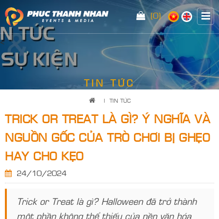
(0)
<
TIN TỨC
|
TIN TỨC
TRICK OR TREAT LÀ GÌ? Ý NGHĨA VÀ
NGUỒN GỐC CỦA TRÒ CHƠI BỊ GHẸO
HAY CHO KẸO
24/10/2024
Trick or Treat là gì? Halloween đã trở thành
một phần không thể thiếu của nền văn hóa