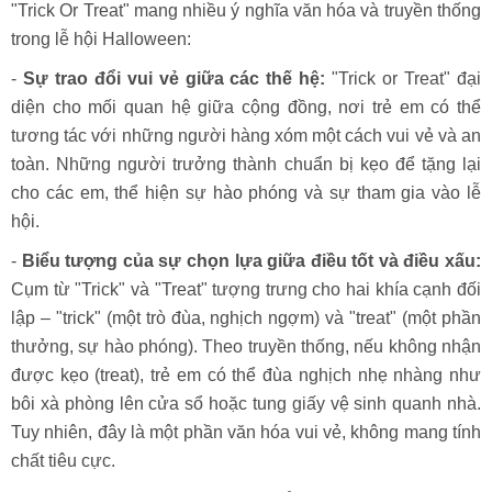
"Trick Or Treat" mang nhiều ý nghĩa văn hóa và truyền thống
trong lễ hội Halloween:
-
Sự trao đổi vui vẻ giữa các thế hệ:
"Trick or Treat" đại
diện cho mối quan hệ giữa cộng đồng, nơi trẻ em có thể
tương tác với những người hàng xóm một cách vui vẻ và an
toàn. Những người trưởng thành chuẩn bị kẹo để tặng lại
cho các em, thể hiện sự hào phóng và sự tham gia vào lễ
hội.
-
Biểu tượng của sự chọn lựa giữa điều tốt và điều xấu:
Cụm từ "Trick" và "Treat" tượng trưng cho hai khía cạnh đối
lập – "trick" (một trò đùa, nghịch ngợm) và "treat" (một phần
thưởng, sự hào phóng). Theo truyền thống, nếu không nhận
được kẹo (treat), trẻ em có thể đùa nghịch nhẹ nhàng như
bôi xà phòng lên cửa sổ hoặc tung giấy vệ sinh quanh nhà.
Tuy nhiên, đây là một phần văn hóa vui vẻ, không mang tính
chất tiêu cực.