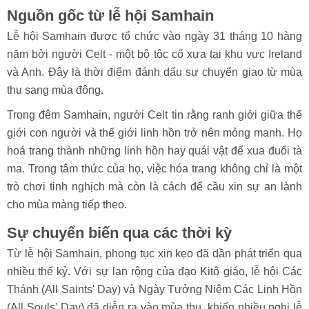
Nguồn gốc từ lễ hội Samhain
Lễ hội Samhain được tổ chức vào ngày 31 tháng 10 hàng
năm bởi người Celt - một bộ tộc cổ xưa tại khu vực Ireland
và Anh. Đây là thời điểm đánh dấu sự chuyển giao từ mùa
thu sang mùa đông.
Trong đêm Samhain, người Celt tin rằng ranh giới giữa thế
giới con người và thế giới linh hồn trở nên mỏng manh. Họ
hoá trang thành những linh hồn hay quái vật để xua đuổi tà
ma. Trong tâm thức của họ, việc hóa trang không chỉ là một
trò chơi tinh nghịch mà còn là cách để cầu xin sự an lành
cho mùa màng tiếp theo.
Sự chuyển biến qua các thời kỳ
Từ lễ hội Samhain, phong tục xin kẹo đã dần phát triển qua
nhiều thế kỷ. Với sự lan rộng của đạo Kitô giáo, lễ hội Các
Thánh (All Saints' Day) và Ngày Tưởng Niệm Các Linh Hồn
(All Souls' Day) đã diễn ra vào mùa thu, khiến nhiều nghi lễ