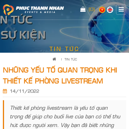
(0)
<
TIN TỨC
|
TIN TỨC
NHỮNG YẾU TỐ QUAN TRỌNG KHI
THIẾT KẾ PHÒNG LIVESTREAM
14/11/2022
Thiết kế phòng livestream là yếu tố quan
trọng để giúp cho buổi live của bạn có thể thu
hút được người xem. Vậy bạn đã biết những