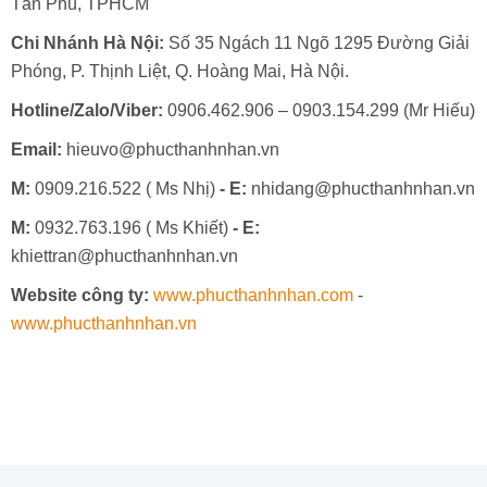
Tân Phú, TPHCM
Chi Nhánh Hà Nội:
Số 35 Ngách 11 Ngõ 1295 Đường Giải
Phóng, P. Thịnh Liệt, Q. Hoàng Mai, Hà Nội.
Hotline/Zalo/Viber:
0906.462.906 – 0903.154.299 (Mr Hiếu)
Email:
hieuvo@phucthanhnhan.vn
M:
0909.216.522 ( Ms Nhị)
- E:
nhidang@phucthanhnhan.vn
M:
0932.763.196 ( Ms Khiết)
- E:
khiettran@phucthanhnhan.vn
Website công ty:
www.phucthanhnhan.com
-
www.phucthanhnhan.vn