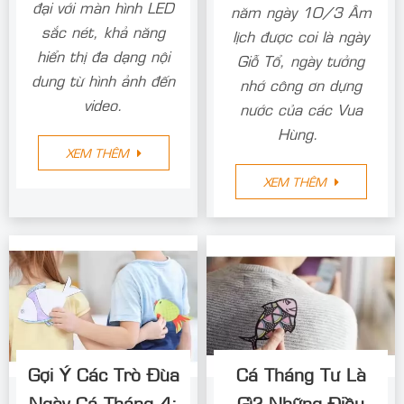
đại với màn hình LED
năm ngày 10/3 Âm
sắc nét, khả năng
lịch được coi là ngày
hiển thị đa dạng nội
Giỗ Tổ, ngày tưởng
dung từ hình ảnh đến
nhớ công ơn dựng
video.
nước của các Vua
Hùng.
XEM THÊM
XEM THÊM
Gợi Ý Các Trò Đùa
Cá Tháng Tư Là
Ngày Cá Tháng 4:
Gì? Những Điều