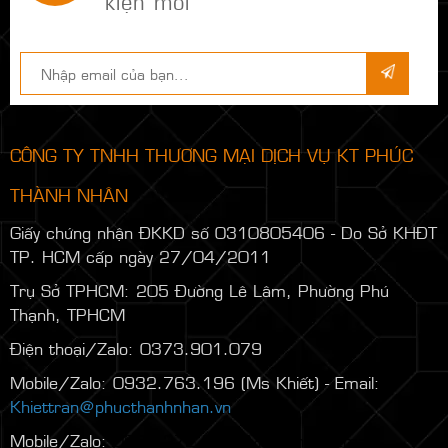
kiện mới
CÔNG TY TNHH THƯƠNG MẠI DỊCH VỤ KT PHÚC
THÀNH NHÂN
Giấy chứng nhận ĐKKD số 0310805406 - Do Sở KHĐT
TP. HCM cấp ngày 27/04/2011
Trụ Sở TPHCM: 205 Đường Lê Lâm, Phường Phú
Thạnh, TPHCM
Điện thoại/Zalo: 0373.901.079
Mobile/Zalo: 0932.763.196 (Ms Khiết) - Email:
Khiettran@phucthanhnhan.vn
Mobile/Zalo:
0986.272.500
(Mr Đăng) - Email: