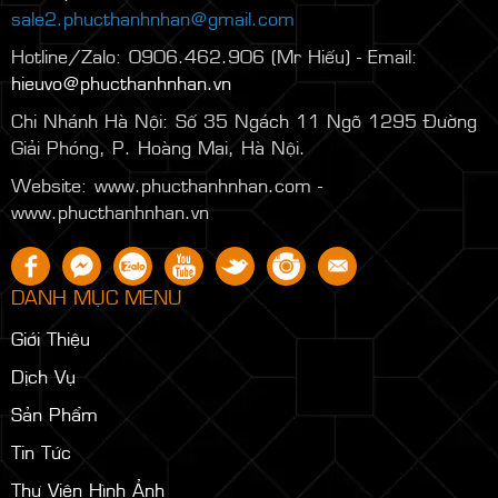
sale2.phucthanhnhan@gmail.com
Hotline/Zalo: 0906.462.906 (Mr Hiếu) - Email:
hieuvo@phucthanhnhan.vn
Chi Nhánh Hà Nội:
Số 35 Ngách 11 Ngõ 1295 Đường
Giải Phóng, P. Hoàng Mai, Hà Nội.
Website: www.phucthanhnhan.com -
www.phucthanhnhan.vn
DANH MỤC MENU
Giới Thiệu
Dịch Vụ
Sản Phẩm
Tin Tức
Thư Viện Hình Ảnh