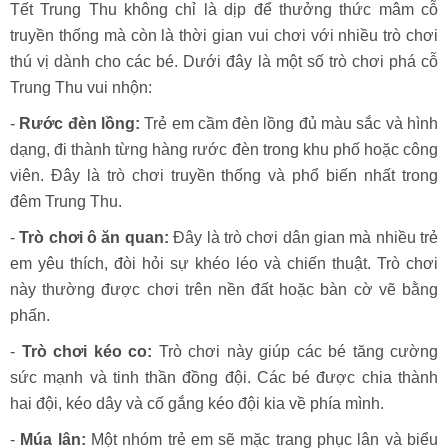
Tết Trung Thu không chỉ là dịp để thưởng thức mâm cỗ
truyền thống mà còn là thời gian vui chơi với nhiều trò chơi
thú vị dành cho các bé. Dưới đây là một số trò chơi phá cỗ
Trung Thu vui nhộn:
-
Rước đèn lồng:
Trẻ em cầm đèn lồng đủ màu sắc và hình
dạng, đi thành từng hàng rước đèn trong khu phố hoặc công
viên. Đây là trò chơi truyền thống và phổ biến nhất trong
đêm Trung Thu.
-
Trò chơi ô ăn quan:
Đây là trò chơi dân gian mà nhiều trẻ
em yêu thích, đòi hỏi sự khéo léo và chiến thuật. Trò chơi
này thường được chơi trên nền đất hoặc bàn cờ vẽ bằng
phấn.
-
Trò chơi kéo co:
Trò chơi này giúp các bé tăng cường
sức mạnh và tinh thần đồng đội. Các bé được chia thành
hai đội, kéo dây và cố gắng kéo đội kia về phía mình.
-
Múa lân:
Một nhóm trẻ em sẽ mặc trang phục lân và biểu