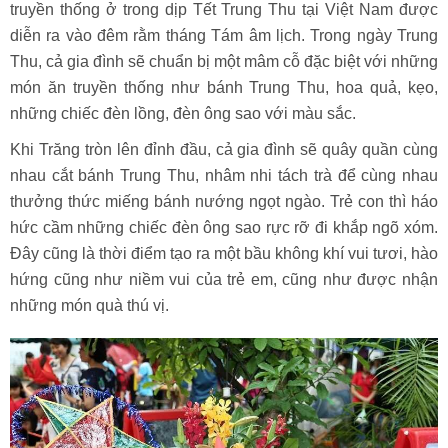
truyền thống ở trong dịp Tết Trung Thu tại Việt Nam được
diễn ra vào đêm rằm tháng Tám âm lịch. Trong ngày Trung
Thu, cả gia đình sẽ chuẩn bị một mâm cỗ đặc biệt với những
món ăn truyền thống như bánh Trung Thu, hoa quả, kẹo,
những chiếc đèn lồng, đèn ông sao với màu sắc.
Khi Trăng tròn lên đỉnh đầu, cả gia đình sẽ quây quần cùng
nhau cắt bánh Trung Thu, nhâm nhi tách trà để cùng nhau
thưởng thức miếng bánh nướng ngọt ngào. Trẻ con thì háo
hức cầm những chiếc đèn ông sao rực rỡ đi khắp ngõ xóm.
Đây cũng là thời điểm tạo ra một bầu không khí vui tươi, hào
hứng cũng như niềm vui của trẻ em, cũng như được nhận
những món quà thú vị.