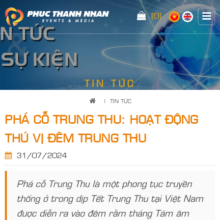
(0)
<
TIN TỨC
|
TIN TỨC
PHÁ CỖ TRUNG THU: HOẠT ĐỘNG
THÚ VỊ ĐÊM TRUNG THU
31/07/2024
Phá cỗ Trung Thu là một phong tục truyền
thống ở trong dịp Tết Trung Thu tại Việt Nam
được diễn ra vào đêm rằm tháng Tám âm