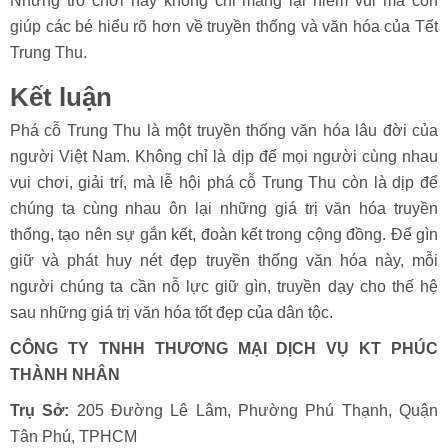
Những trò chơi này không chỉ mang lại niềm vui mà còn
giúp các bé hiểu rõ hơn về truyền thống và văn hóa của Tết
Trung Thu.
Kết luận
Phá cỗ Trung Thu là một truyền thống văn hóa lâu đời của
người Việt Nam. Không chỉ là dịp để mọi người cùng nhau
vui chơi, giải trí, mà lễ hội phá cỗ Trung Thu còn là dịp để
chúng ta cùng nhau ôn lại những giá trị văn hóa truyền
thống, tạo nên sự gắn kết, đoàn kết trong cộng đồng. Để gìn
giữ và phát huy nét đẹp truyền thống văn hóa này, mỗi
người chúng ta cần nỗ lực giữ gìn, truyền dạy cho thế hệ
sau những giá trị văn hóa tốt đẹp của dân tộc.
CÔNG TY TNHH THƯƠNG MẠI DỊCH VỤ KT PHÚC
THÀNH NHÂN
Trụ Sở:
205 Đường Lê Lâm, Phường Phú Thạnh, Quận
Tân Phú, TPHCM