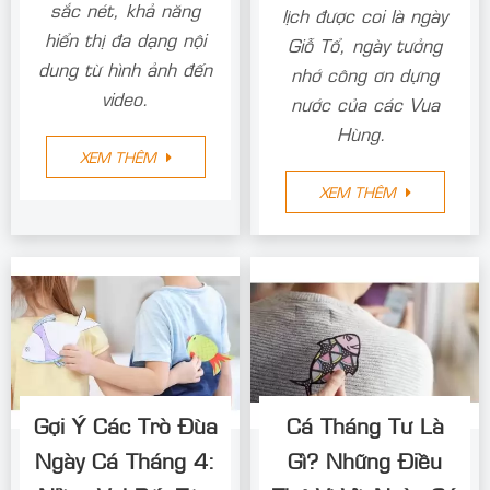
sắc nét, khả năng
lịch được coi là ngày
hiển thị đa dạng nội
Giỗ Tổ, ngày tưởng
dung từ hình ảnh đến
nhớ công ơn dựng
video.
nước của các Vua
Hùng.
XEM THÊM
XEM THÊM
Gợi Ý Các Trò Đùa
Cá Tháng Tư Là
Ngày Cá Tháng 4:
Gì? Những Điều