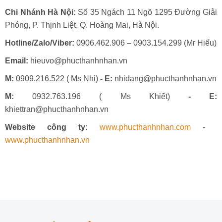
Chi Nhánh Hà Nội:
Số 35 Ngách 11 Ngõ 1295 Đường Giải
Phóng, P. Thịnh Liệt, Q. Hoàng Mai, Hà Nội.
Hotline/Zalo/Viber:
0906.462.906 – 0903.154.299 (Mr Hiếu)
Email:
hieuvo@phucthanhnhan.vn
M:
0909.216.522 ( Ms Nhị)
- E:
nhidang@phucthanhnhan.vn
M:
0932.763.196 ( Ms Khiết)
- E:
khiettran@phucthanhnhan.vn
Website công ty:
www.phucthanhnhan.com
-
www.phucthanhnhan.vn