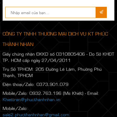
CÔNG TY TNHH THƯƠNG MẠI DỊCH VỤ KT PHÚC
THÀNH NHÂN
Giấy chứng nhận ĐKKD số 0310805406 - Do Sở KHĐT
TP. HCM cấp ngày 27/04/2011
Trụ Sở TPHCM: 205 Đường Lê Lâm, Phường Phú
Thạnh, TPHCM
Điện thoại/Zalo: 0373.901.079
Mobile/Zalo: 0932.763.196 (Ms Khiết) - Email:
Khiettran@phucthanhnhan.vn
Mobile/Zalo:
0986.272.500
(Mr Đăng) - Email:
sale2.phucthanhnhan@gmail.com