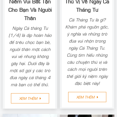
Niềm Vui Bất Tận
Thú Vị Về Ngày Cá
Cho Bạn Và Người
Tháng Tư
Thân
Cá Tháng Tư là gì?
Khám phá nguồn gốc,
Ngày Cá tháng Tư
ý nghĩa và những trò
(1/4) là dịp hoàn hảo
đùa vui nhộn trong
để trêu chọc bạn bè,
ngày Cá Tháng Tư.
người thân một cách
Cùng tìm hiểu những
vui vẻ nhưng không
câu chuyện thú vị và
gây hại. Dưới đây là
cách mọi người trên
một số gợi ý các trò
thế giới kỷ niệm ngày
đùa ngày cá tháng 4
đặc biệt này!
mà bạn có thể thử.
XEM THÊM
XEM THÊM