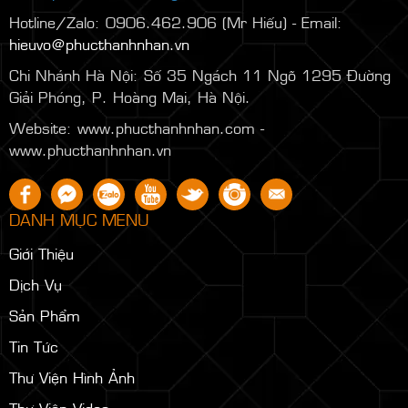
Hotline/Zalo: 0906.462.906 (Mr Hiếu) - Email:
hieuvo@phucthanhnhan.vn
Chi Nhánh Hà Nội:
Số 35 Ngách 11 Ngõ 1295 Đường
Giải Phóng, P. Hoàng Mai, Hà Nội.
Website: www.phucthanhnhan.com -
www.phucthanhnhan.vn
DANH MỤC MENU
Giới Thiệu
Dịch Vụ
Sản Phẩm
Tin Tức
Thư Viện Hình Ảnh
Thư Viện Video