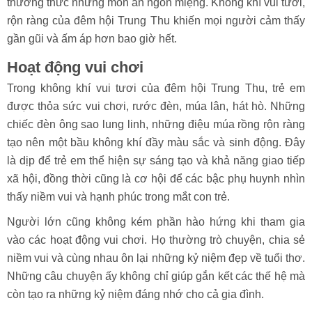
thưởng thức những món ăn ngon miệng. Không khí vui tươi,
rộn ràng của đêm hội Trung Thu khiến mọi người cảm thấy
gần gũi và ấm áp hơn bao giờ hết.
Hoạt động vui chơi
Trong không khí vui tươi của đêm hội Trung Thu, trẻ em
được thỏa sức vui chơi, rước đèn, múa lân, hát hò. Những
chiếc đèn ông sao lung linh, những điệu múa rồng rộn ràng
tạo nên một bầu không khí đầy màu sắc và sinh động. Đây
là dịp để trẻ em thể hiện sự sáng tạo và khả năng giao tiếp
xã hội, đồng thời cũng là cơ hội để các bậc phụ huynh nhìn
thấy niềm vui và hạnh phúc trong mắt con trẻ.
Người lớn cũng không kém phần hào hứng khi tham gia
vào các hoạt động vui chơi. Họ thường trò chuyện, chia sẻ
niềm vui và cùng nhau ôn lại những kỷ niệm đẹp về tuổi thơ.
Những câu chuyện ấy không chỉ giúp gắn kết các thế hệ mà
còn tạo ra những kỷ niệm đáng nhớ cho cả gia đình.