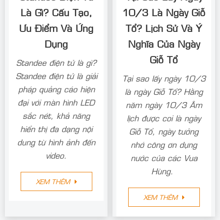
Là Gì? Cấu Tạo,
10/3 Là Ngày Giỗ
Ưu Điểm Và Ứng
Tổ? Lịch Sử Và Ý
Dụng
Nghĩa Của Ngày
Giỗ Tổ
Standee điện tử là gì?
Standee điện tử là giải
Tại sao lấy ngày 10/3
pháp quảng cáo hiện
là ngày Giỗ Tổ? Hằng
đại với màn hình LED
năm ngày 10/3 Âm
sắc nét, khả năng
lịch được coi là ngày
hiển thị đa dạng nội
Giỗ Tổ, ngày tưởng
dung từ hình ảnh đến
nhớ công ơn dựng
video.
nước của các Vua
Hùng.
XEM THÊM
XEM THÊM