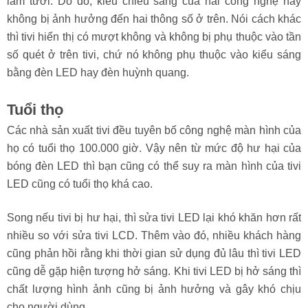
làm tươi. Do đó, kiểu chiếu sáng của hai công nghệ này
không bị ảnh hưởng đến hai thông số ở trên. Nói cách khác
thì tivi hiển thị có mượt không và không bị phụ thuộc vào tần
số quét ở trên tivi, chứ nó không phụ thuộc vào kiểu sáng
bằng đèn LED hay đèn huỳnh quang.
Tuổi thọ
Các nhà sản xuất tivi đều tuyên bố công nghệ màn hình của
họ có tuổi thọ 100.000 giờ. Vậy nên từ mức độ hư hại của
bóng đèn LED thì bạn cũng có thể suy ra màn hình của tivi
LED cũng có tuổi thọ khá cao.
Song nếu tivi bị hư hại, thì sửa tivi LED lại khó khăn hơn rất
nhiều so với sửa tivi LCD. Thêm vào đó, nhiều khách hàng
cũng phản hồi rằng khi thời gian sử dụng đủ lâu thì tivi LED
cũng dễ gặp hiện tượng hở sáng. Khi tivi LED bị hở sáng thì
chất lượng hình ảnh cũng bị ảnh hưởng và gây khó chịu
cho người dùng.