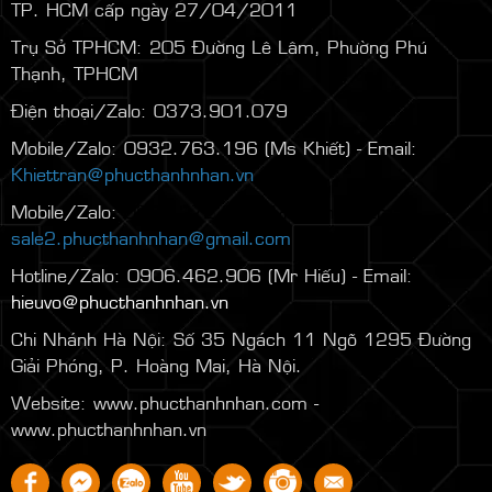
TP. HCM cấp ngày 27/04/2011
Trụ Sở TPHCM: 205 Đường Lê Lâm, Phường Phú
Thạnh, TPHCM
Điện thoại/Zalo: 0373.901.079
Mobile/Zalo: 0932.763.196 (Ms Khiết) - Email:
Khiettran@phucthanhnhan.vn
Mobile/Zalo:
0986.272.500
(Mr Đăng) - Email:
sale2.phucthanhnhan@gmail.com
Hotline/Zalo: 0906.462.906 (Mr Hiếu) - Email:
hieuvo@phucthanhnhan.vn
Chi Nhánh Hà Nội:
Số 35 Ngách 11 Ngõ 1295 Đường
Giải Phóng, P. Hoàng Mai, Hà Nội.
Website: www.phucthanhnhan.com -
www.phucthanhnhan.vn