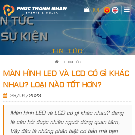
(0)
<
TIN TỨC
|
TIN TỨC
MÀN HÌNH LED VÀ LCD CÓ GÌ KHÁC
NHAU? LOẠI NÀO TỐT HƠN?
28/04/2023
Màn hình LED và LCD có gì khác nhau? đang
là câu hỏi được nhiều người dùng quan tâm,
Vậy đâu là những phân biệt cơ bản mà bạn