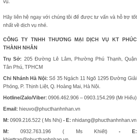
vụ.
Hãy liên hệ ngay với chúng tôi để được tư vấn và hỗ trợ tốt
nhất về dịch vụ nhé.
CÔNG TY TNHH THƯƠNG MẠI DỊCH VỤ KT PHÚC
THÀNH NHÂN
Trụ Sở:
205 Đường Lê Lâm, Phường Phú Thạnh, Quận
Tân Phú, TPHCM
Chi Nhánh Hà Nội:
Số 35 Ngách 11 Ngõ 1295 Đường Giải
Phóng, P. Thịnh Liệt, Q. Hoàng Mai, Hà Nội.
Hotline/Zalo/Viber:
0906.462.906 – 0903.154.299 (Mr Hiếu)
Email:
hieuvo@phucthanhnhan.vn
M:
0909.216.522 ( Ms Nhị)
- E:
nhidang@phucthanhnhan.vn
M:
0932.763.196 ( Ms Khiết)
- E:
khiettran@phucthanhnhan.vn