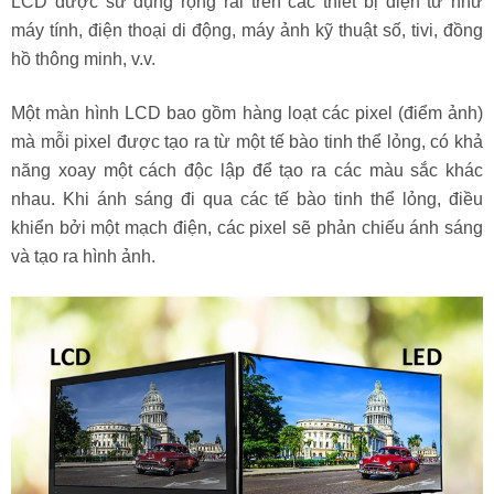
LCD được sử dụng rộng rãi trên các thiết bị điện tử như
máy tính, điện thoại di động, máy ảnh kỹ thuật số, tivi, đồng
hồ thông minh, v.v.
Một màn hình LCD bao gồm hàng loạt các pixel (điểm ảnh)
mà mỗi pixel được tạo ra từ một tế bào tinh thể lỏng, có khả
năng xoay một cách độc lập để tạo ra các màu sắc khác
nhau. Khi ánh sáng đi qua các tế bào tinh thể lỏng, điều
khiển bởi một mạch điện, các pixel sẽ phản chiếu ánh sáng
và tạo ra hình ảnh.