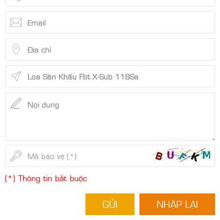
(*) Thông tin bắt buộc
GỬI
NHẬP LẠI