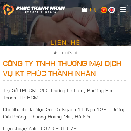
(0)
LIÊN HỆ
|
LIÊN HỆ
CÔNG TY TNHH THƯƠNG MẠI DỊCH
VỤ KT PHÚC THÀNH NHÂN
Trụ Sở TPHCM: 205 Đường Lê Lâm, Phường Phú
Thạnh, TP.HCM.
Chi Nhánh Hà Nội: Số 35 Ngách 11 Ngõ 1295 Đường
Giải Phóng, Phường Hoàng Mai, Hà Nội.
Điện thoại/Zalo: 0373.901.079