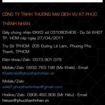
CÔNG TY TNHH THƯƠNG MẠI DỊCH VỤ KT PHÚC
THÀNH NHÂN
Giấy chứng nhận ĐKKD số 0310805406 - Do Sở KHĐT
TP. HCM cấp ngày 27/04/2011
Trụ Sở TPHCM: 205 Đường Lê Lâm, Phường Phú
Thạnh, TPHCM
Điện thoại/Zalo: 0373.901.079
Mobile/Zalo: 0932.763.196 (Ms Khiết) - Email:
Khiettran@phucthanhnhan.vn
Mobile/Zalo:
0986.272.500
(Mr Đăng) - Email:
sale2.phucthanhnhan@gmail.com
Hotline/Zalo: 0906.462.906 (Mr Hiếu) - Email:
hieuvo@phucthanhnhan.vn