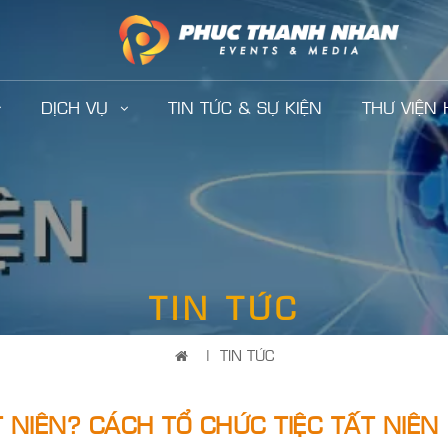
DỊCH VỤ
TIN TỨC & SỰ KIỆN
THƯ VIỆN
TIN TỨC
|
TIN TỨC
T NIÊN? CÁCH TỔ CHỨC TIỆC TẤT NIÊN