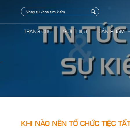
TRANG CHỦ
GIỚI THIỆU
SẢN PHẨM
<
KHI NÀO NÊN TỔ CHỨC TIỆC TẤ