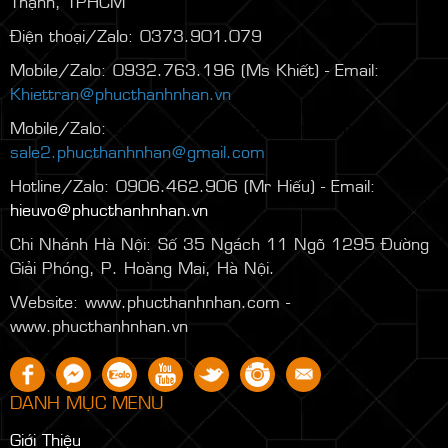
Thạnh, TPHCM
Điện thoại/Zalo: 0373.901.079
Mobile/Zalo: 0932.763.196 (Ms Khiết) - Email:
Khiettran@phucthanhnhan.vn
Mobile/Zalo:
0986.272.500
(Mr Đăng) - Email:
sale2.phucthanhnhan@gmail.com
Hotline/Zalo: 0906.462.906 (Mr Hiếu) - Email:
hieuvo@phucthanhnhan.vn
Chi Nhánh Hà Nội:
Số 35 Ngách 11 Ngõ 1295 Đường
Giải Phóng, P. Hoàng Mai, Hà Nội.
Website: www.phucthanhnhan.com -
www.phucthanhnhan.vn
DANH MỤC MENU
Giới Thiệu