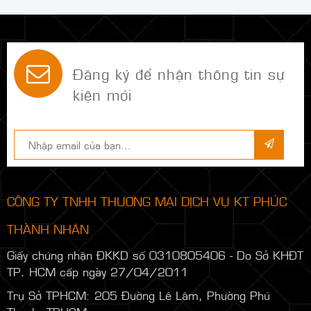
Đăng ký để nhận thông tin sự
kiện mới
CÔNG TY TNHH THƯƠNG MẠI DỊCH VỤ KT PHÚC
THÀNH NHÂN
Giấy chứng nhận ĐKKD số 0310805406 - Do Sở KHĐT
TP. HCM cấp ngày 27/04/2011
Trụ Sở TPHCM: 205 Đường Lê Lâm, Phường Phú