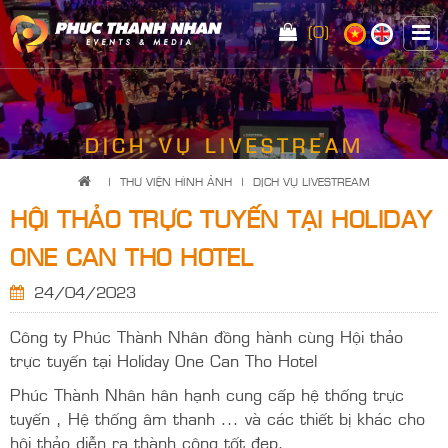
(0)
DỊCH VỤ LIVESTREAM
|
THƯ VIỆN HÌNH ẢNH
|
DỊCH VỤ LIVESTREAM
HỘI THẢO TRỰC TUYẾN TẠI HOLIDAY
ONE CAN THO HOTEL
24/04/2023
Công ty Phúc Thành Nhân đồng hành cùng Hội thảo
trực tuyến tại Holiday One Can Tho Hotel
Phúc Thành Nhân hân hạnh cung cấp hệ thống trực
tuyến , Hệ thống âm thanh ... và các thiết bị khác cho
hội thảo diễn ra thành công tốt đẹp.