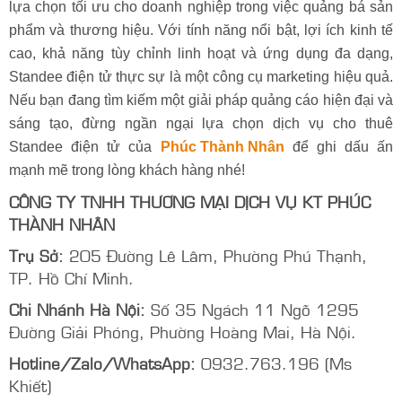
lựa chọn tối ưu cho doanh nghiệp trong việc quảng bá sản
phẩm và thương hiệu. Với tính năng nổi bật, lợi ích kinh tế
cao, khả năng tùy chỉnh linh hoạt và ứng dụng đa dạng,
Standee điện tử thực sự là một công cụ marketing hiệu quả.
Nếu bạn đang tìm kiếm một giải pháp quảng cáo hiện đại và
sáng tạo, đừng ngần ngại lựa chọn dịch vụ cho thuê
Standee điện tử của
Phúc Thành Nhân
để ghi dấu ấn
mạnh mẽ trong lòng khách hàng nhé!
CÔNG TY TNHH THƯƠNG MẠI DỊCH VỤ KT PHÚC
THÀNH NHÂN
Trụ Sở:
205 Đường Lê Lâm, Phường Phú Thạnh,
TP. Hồ Chí Minh.
Chi Nhánh Hà Nội:
Số 35 Ngách 11 Ngõ 1295
Đường Giải Phóng, Phường Hoàng Mai, Hà Nội.
Hotline/Zalo/WhatsApp:
0932.763.196 (Ms
Khiết)