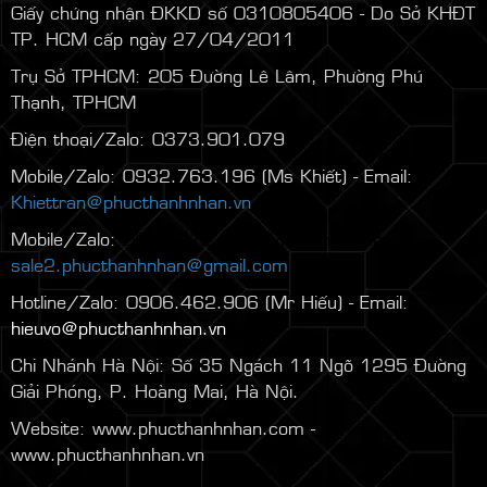
Giấy chứng nhận ĐKKD số 0310805406 - Do Sở KHĐT
TP. HCM cấp ngày 27/04/2011
Trụ Sở TPHCM: 205 Đường Lê Lâm, Phường Phú
Thạnh, TPHCM
Điện thoại/Zalo: 0373.901.079
Mobile/Zalo: 0932.763.196 (Ms Khiết) - Email:
Khiettran@phucthanhnhan.vn
Mobile/Zalo:
0986.272.500
(Mr Đăng) - Email:
sale2.phucthanhnhan@gmail.com
Hotline/Zalo: 0906.462.906 (Mr Hiếu) - Email:
hieuvo@phucthanhnhan.vn
Chi Nhánh Hà Nội:
Số 35 Ngách 11 Ngõ 1295 Đường
Giải Phóng, P. Hoàng Mai, Hà Nội.
Website: www.phucthanhnhan.com -
www.phucthanhnhan.vn