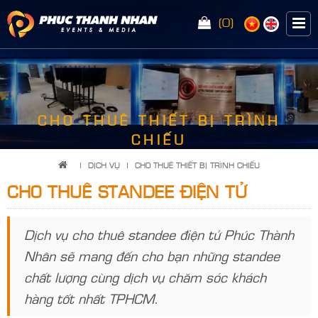
(0)
<
CHO THUÊ THIẾT BỊ TRÌNH
CHIẾU
|
DỊCH VỤ
|
CHO THUÊ THIẾT BỊ TRÌNH CHIẾU
CHO THUÊ STANDEE ĐIỆN TỬ
Dịch vụ cho thuê standee điện tử Phúc Thành
Nhân sẽ mang đến cho bạn những standee
chất lượng cùng dịch vụ chăm sóc khách
hàng tốt nhất TPHCM.