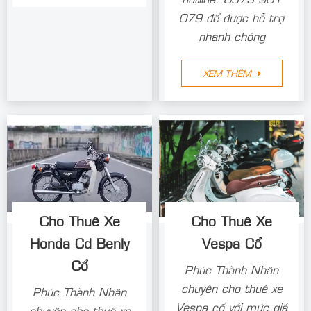
079 để được hỗ trợ
nhanh chóng
XEM THÊM
Cho Thuê Xe
Cho Thuê Xe
Honda Cd Benly
Vespa Cổ
Cổ
Phúc Thành Nhân
chuyên cho thuê xe
Phúc Thành Nhân
Vespa cổ với mức giá
chuyên cho thuê xe