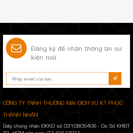
Đăng ký để nhận thông tin sự
kiện mới
CÔNG TY TNHH THƯƠNG MẠI DỊCH VỤ KT PHÚC
THÀNH NHÂN
Giấy chứng nhận ĐKKD số 0310805406 - Do Sở KHĐT
TP. HCM cấp ngày 27/04/2011