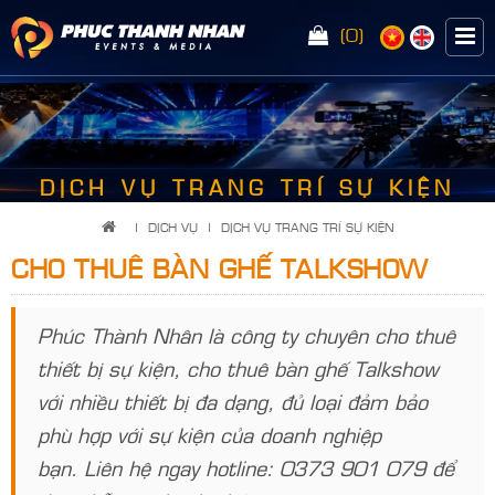
(0)
<
DỊCH VỤ TRANG TRÍ SỰ KIỆN
|
DỊCH VỤ
|
DỊCH VỤ TRANG TRÍ SỰ KIỆN
CHO THUÊ BÀN GHẾ TALKSHOW
Phúc Thành Nhân là công ty chuyên cho thuê
thiết bị sự kiện, cho thuê bàn ghế Talkshow
với nhiều thiết bị đa dạng, đủ loại đảm bảo
phù hợp với sự kiện của doanh nghiệp
bạn. Liên hệ ngay hotline: 0373 901 079 để