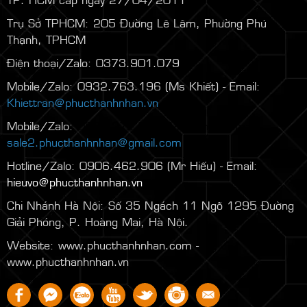
Trụ Sở TPHCM: 205 Đường Lê Lâm, Phường Phú
Thạnh, TPHCM
Điện thoại/Zalo: 0373.901.079
Mobile/Zalo: 0932.763.196 (Ms Khiết) - Email:
Khiettran@phucthanhnhan.vn
Mobile/Zalo:
0986.272.500
(Mr Đăng) - Email:
sale2.phucthanhnhan@gmail.com
Hotline/Zalo: 0906.462.906 (Mr Hiếu) - Email:
hieuvo@phucthanhnhan.vn
Chi Nhánh Hà Nội:
Số 35 Ngách 11 Ngõ 1295 Đường
Giải Phóng, P. Hoàng Mai, Hà Nội.
Website: www.phucthanhnhan.com -
www.phucthanhnhan.vn