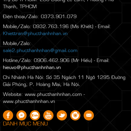
Thạnh, TPHCM
Điện thoại/Zalo: 0373.901.079
Mobile/Zalo: 0932.763.196 (Ms Khiết) - Email:
Khiettran@phucthanhnhan.vn
Mobile/Zalo:
0986.272.500
(Mr Đăng) - Email:
sale2.phucthanhnhan@gmail.com
Hotline/Zalo: 0906.462.906 (Mr Hiếu) - Email:
hieuvo@phucthanhnhan.vn
Chi Nhánh Hà Nội:
Số 35 Ngách 11 Ngõ 1295 Đường
Giải Phóng, P. Hoàng Mai, Hà Nội.
Website: www.phucthanhnhan.com -
www.phucthanhnhan.vn
DANH MỤC MENU