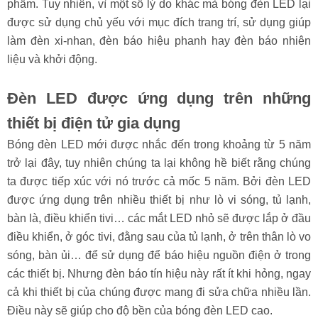
phẩm. Tuy nhiên, vì một số lý do khác mà bóng đèn LED lại
được sử dụng chủ yếu với mục đích trang trí, sử dụng giúp
làm đèn xi-nhan, đèn báo hiệu phanh hay đèn báo nhiên
liệu và khởi động.
Đèn LED được ứng dụng trên những
thiết bị điện tử gia dụng
Bóng đèn LED mới được nhắc đến trong khoảng từ 5 năm
trở lại đây, tuy nhiên chúng ta lại không hề biết rằng chúng
ta được tiếp xúc với nó trước cả mốc 5 năm. Bởi đèn LED
được ứng dụng trên nhiều thiết bị như lò vi sóng, tủ lạnh,
bàn là, điều khiển tivi… các mắt LED nhỏ sẽ được lắp ở đầu
điều khiển, ở góc tivi, đằng sau của tủ lạnh, ở trên thân lò vo
sóng, bàn ủi… để sử dụng để báo hiệu nguồn điện ở trong
các thiết bị. Nhưng đèn báo tín hiệu này rất ít khi hỏng, ngay
cả khi thiết bị của chúng được mang đi sửa chữa nhiều lần.
Điều này sẽ giúp cho độ bền của bóng đèn LED cao.