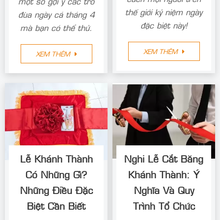
một số gợi ý các trò
thế giới kỷ niệm ngày
đùa ngày cá tháng 4
đặc biệt này!
mà bạn có thể thử.
XEM THÊM
XEM THÊM
Lễ Khánh Thành
Nghi Lễ Cắt Băng
Có Những Gì?
Khánh Thành: Ý
Những Điều Đặc
Nghĩa Và Quy
Biệt Cần Biết
Trình Tổ Chức