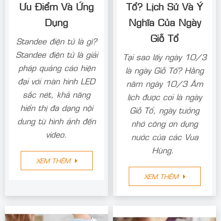
Ưu Điểm Và Ứng
Tổ? Lịch Sử Và Ý
Dụng
Nghĩa Của Ngày
Giỗ Tổ
Standee điện tử là gì?
Standee điện tử là giải
Tại sao lấy ngày 10/3
pháp quảng cáo hiện
là ngày Giỗ Tổ? Hằng
đại với màn hình LED
năm ngày 10/3 Âm
sắc nét, khả năng
lịch được coi là ngày
hiển thị đa dạng nội
Giỗ Tổ, ngày tưởng
dung từ hình ảnh đến
nhớ công ơn dựng
video.
nước của các Vua
Hùng.
XEM THÊM
XEM THÊM