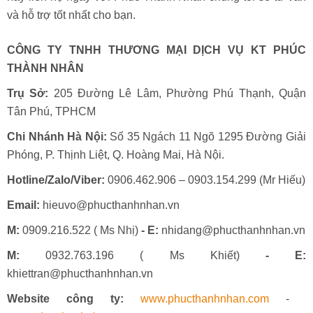
và hỗ trợ tốt nhất cho bạn.
CÔNG TY TNHH THƯƠNG MẠI DỊCH VỤ KT PHÚC
THÀNH NHÂN
Trụ Sở:
205 Đường Lê Lâm, Phường Phú Thạnh, Quận
Tân Phú, TPHCM
Chi Nhánh Hà Nội:
Số 35 Ngách 11 Ngõ 1295 Đường Giải
Phóng, P. Thịnh Liệt, Q. Hoàng Mai, Hà Nội.
Hotline/Zalo/Viber:
0906.462.906 – 0903.154.299 (Mr Hiếu)
Email:
hieuvo@phucthanhnhan.vn
M:
0909.216.522 ( Ms Nhị)
- E:
nhidang@phucthanhnhan.vn
M:
0932.763.196 ( Ms Khiết)
- E:
khiettran@phucthanhnhan.vn
Website công ty:
www.phucthanhnhan.com
-