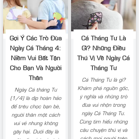
Gợi Ý Các Trò Đùa
Cá Tháng Tư Là
Ngày Cá Tháng 4:
Gì? Những Điều
Niềm Vui Bất Tận
Thú Vị Về Ngày Cá
Cho Bạn Và Người
Tháng Tư
Thân
Cá Tháng Tư là gì?
Khám phá nguồn gốc,
Ngày Cá tháng Tư
ý nghĩa và những trò
(1/4) là dịp hoàn hảo
đùa vui nhộn trong
để trêu chọc bạn bè,
ngày Cá Tháng Tư.
người thân một cách
Cùng tìm hiểu những
vui vẻ nhưng không
câu chuyện thú vị và
gây hại. Dưới đây là
cách mọi người trên