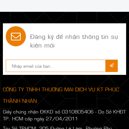
Đăng ký để nhận thông tin sự
kiện mới
CÔNG TY TNHH THƯƠNG MẠI DỊCH VỤ KT PHÚC
THÀNH NHÂN
Giấy chứng nhận ĐKKD số 0310805406 - Do Sở KHĐT
TP. HCM cấp ngày 27/04/2011
Trụ Sở TPHCM: 205 Đường Lê Lâm, Phường Phú