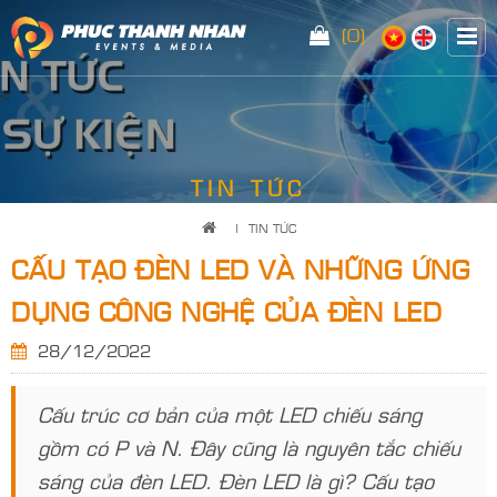
(0)
<
TIN TỨC
|
TIN TỨC
CẤU TẠO ĐÈN LED VÀ NHỮNG ỨNG
DỤNG CÔNG NGHỆ CỦA ĐÈN LED
28/12/2022
Cấu trúc cơ bản của một LED chiếu sáng
gồm có P và N. Đây cũng là nguyên tắc chiếu
sáng của đèn LED. Đèn LED là gì? Cấu tạo