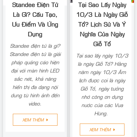
Standee Điện Tử
Tại Sao Lấy Ngày
Là Gì? Cấu Tạo,
10/3 Là Ngày Giỗ
Ưu Điểm Và Ứng
Tổ? Lịch Sử Và Ý
Dụng
Nghĩa Của Ngày
Giỗ Tổ
Standee điện tử là gì?
Standee điện tử là giải
Tại sao lấy ngày 10/3
pháp quảng cáo hiện
là ngày Giỗ Tổ? Hằng
đại với màn hình LED
năm ngày 10/3 Âm
sắc nét, khả năng
lịch được coi là ngày
hiển thị đa dạng nội
Giỗ Tổ, ngày tưởng
dung từ hình ảnh đến
nhớ công ơn dựng
video.
nước của các Vua
Hùng.
XEM THÊM
XEM THÊM