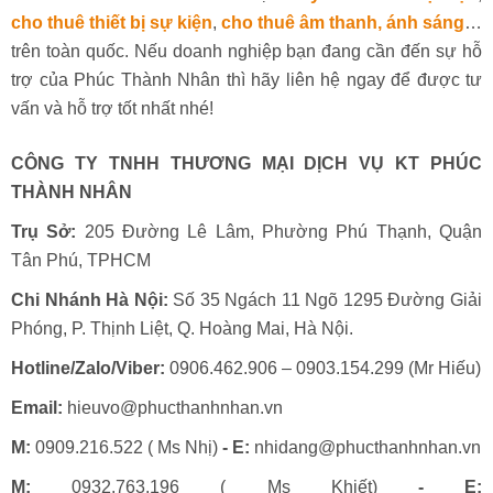
cho thuê thiết bị sự kiện
,
cho thuê âm thanh, ánh sáng
…
trên toàn quốc. Nếu doanh nghiệp bạn đang cần đến sự hỗ
trợ của Phúc Thành Nhân thì hãy liên hệ ngay để được tư
vấn và hỗ trợ tốt nhất nhé!
CÔNG TY TNHH THƯƠNG MẠI DỊCH VỤ KT PHÚC
THÀNH NHÂN
Trụ Sở:
205 Đường Lê Lâm, Phường Phú Thạnh, Quận
Tân Phú, TPHCM
Chi Nhánh Hà Nội:
Số 35 Ngách 11 Ngõ 1295 Đường Giải
Phóng, P. Thịnh Liệt, Q. Hoàng Mai, Hà Nội.
Hotline/Zalo/Viber:
0906.462.906 – 0903.154.299 (Mr Hiếu)
Email:
hieuvo@phucthanhnhan.vn
M:
0909.216.522 ( Ms Nhị)
- E:
nhidang@phucthanhnhan.vn
M:
0932.763.196 ( Ms Khiết)
- E: