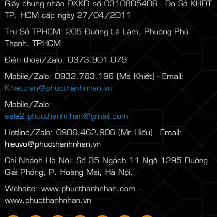
Giấy chứng nhận ĐKKD số 0310805406 - Do Sở KHĐT
TP. HCM cấp ngày 27/04/2011
Trụ Sở TPHCM: 205 Đường Lê Lâm, Phường Phú
Thạnh, TPHCM
Điện thoại/Zalo: 0373.901.079
Mobile/Zalo: 0932.763.196 (Ms Khiết) - Email:
Khiettran@phucthanhnhan.vn
Mobile/Zalo:
0986.272.500
(Mr Đăng) - Email:
sale2.phucthanhnhan@gmail.com
Hotline/Zalo: 0906.462.906 (Mr Hiếu) - Email:
hieuvo@phucthanhnhan.vn
Chi Nhánh Hà Nội:
Số 35 Ngách 11 Ngõ 1295 Đường
Giải Phóng, P. Hoàng Mai, Hà Nội.
Website: www.phucthanhnhan.com -
www.phucthanhnhan.vn