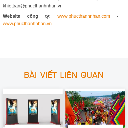
khiettran@phucthanhnhan.vn
Website công ty:
www.phucthanhnhan.com
-
www.phucthanhnhan.vn
BÀI VIẾT LIÊN QUAN