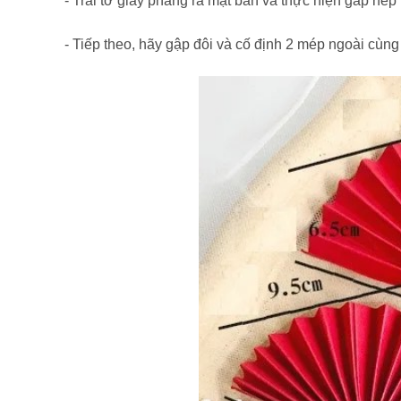
- Trải tờ giấy phẳng ra mặt bàn và thực hiện gấp n
- Tiếp theo, hãy gập đôi và cố định 2 mép ngoài cùng 