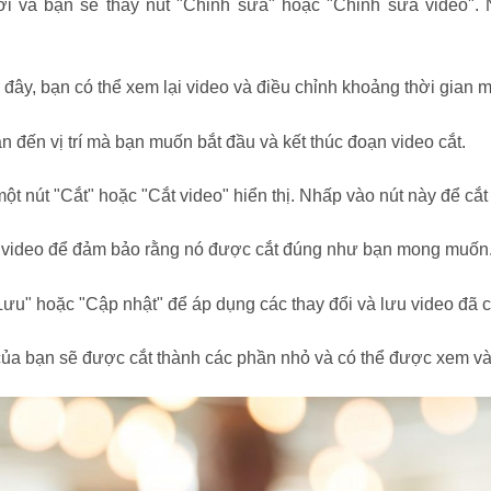
ưới và bạn sẽ thấy nút "Chỉnh sửa" hoặc "Chỉnh sửa video".
i đây, bạn có thể xem lại video và điều chỉnh khoảng thời gian 
an đến vị trí mà bạn muốn bắt đầu và kết thúc đoạn video cắt.
t nút "Cắt" hoặc "Cắt video" hiển thị. Nhấp vào nút này để cắt
lại video để đảm bảo rằng nó được cắt đúng như bạn mong muốn
"Lưu" hoặc "Cập nhật" để áp dụng các thay đổi và lưu video đã 
của bạn sẽ được cắt thành các phần nhỏ và có thể được xem và 