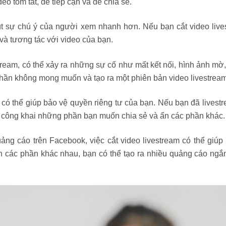
o tóm tắt, dễ tiếp cận và dễ chia sẻ.
t sự chú ý của người xem nhanh hơn. Nếu bạn cắt video live
và tương tác với video của bạn.
stream, có thể xảy ra những sự cố như mất kết nối, hình ảnh m
 phần không mong muốn và tạo ra một phiên bản video livestream
 có thể giúp bảo vệ quyền riêng tư của bạn. Nếu bạn đã livest
hỉ công khai những phần bạn muốn chia sẻ và ẩn các phần khác.
ng cáo trên Facebook, việc cắt video livestream có thể giúp
nh các phần khác nhau, bạn có thể tạo ra nhiều quảng cáo n