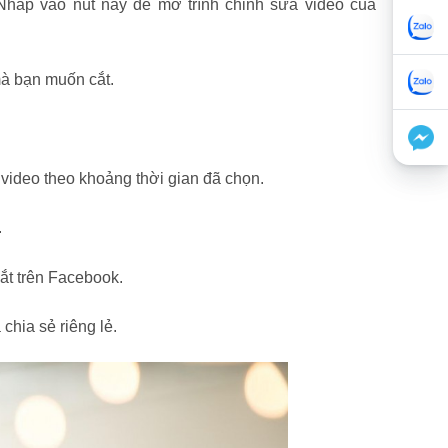
 Nhấp vào nút này để mở trình chỉnh sửa video của
mà bạn muốn cắt.
 video theo khoảng thời gian đã chọn.
.
cắt trên Facebook.
chia sẻ riêng lẻ.