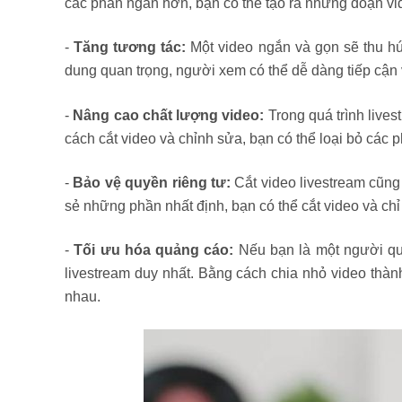
các phần ngắn hơn, bạn có thể tạo ra những đoạn vide
-
Tăng tương tác:
Một video ngắn và gọn sẽ thu hú
dung quan trọng, người xem có thể dễ dàng tiếp cận 
-
Nâng cao chất lượng video:
Trong quá trình live
cách cắt video và chỉnh sửa, bạn có thể loại bỏ các
-
Bảo vệ quyền riêng tư:
Cắt video livestream cũng
sẻ những phần nhất định, bạn có thể cắt video và c
-
Tối ưu hóa quảng cáo:
Nếu bạn là một người quả
livestream duy nhất. Bằng cách chia nhỏ video thà
nhau.