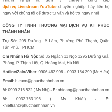
Thành Nhân là đơn vị chuyên cung cấp
dịch vụ Livestream YouTube
chuyên nghiệp, hãy liên hệ
ngay với chúng tôi để được tư vấn và hỗ trợ ngay nhé!
CÔNG TY TNHH THƯƠNG MẠI DỊCH VỤ KT PHÚC
THÀNH NHÂN
Trụ Sở:
205 Đường Lê Lâm, Phường Phú Thạnh, Quận
Tân Phú, TPHCM
Chi Nhánh Hà Nội:
Số 35 Ngách 11 Ngõ 1295 Đường Giải
Phóng, P. Thịnh Liệt, Q. Hoàng Mai, Hà Nội.
Hotline/Zalo/Viber:
0906.462.906 – 0903.154.299 (Mr Hiếu)
Email:
hieuvo@phucthanhnhan.vn
M:
0909.216.522 ( Ms Nhị)
- E:
nhidang@phucthanhnhan.vn
M:
0932.763.196 ( Ms Khiết)
- E:
khiettran@phucthanhnhan.vn