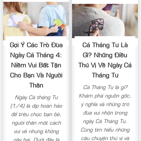
Gợi Ý Các Trò Đùa
Cá Tháng Tư Là
Ngày Cá Tháng 4:
Gì? Những Điều
Niềm Vui Bất Tận
Thú Vị Về Ngày Cá
Cho Bạn Và Người
Tháng Tư
Thân
Cá Tháng Tư là gì?
Khám phá nguồn gốc,
Ngày Cá tháng Tư
ý nghĩa và những trò
(1/4) là dịp hoàn hảo
đùa vui nhộn trong
để trêu chọc bạn bè,
ngày Cá Tháng Tư.
người thân một cách
Cùng tìm hiểu những
vui vẻ nhưng không
câu chuyện thú vị và
gây hại. Dưới đây là