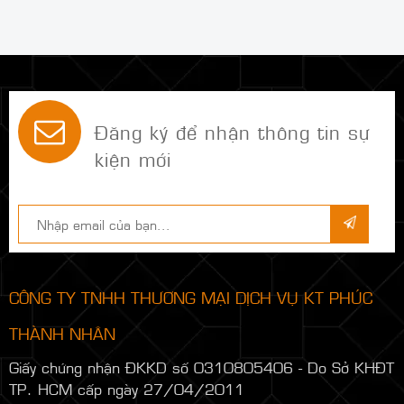
Đăng ký để nhận thông tin sự
kiện mới
CÔNG TY TNHH THƯƠNG MẠI DỊCH VỤ KT PHÚC
THÀNH NHÂN
Giấy chứng nhận ĐKKD số 0310805406 - Do Sở KHĐT
TP. HCM cấp ngày 27/04/2011