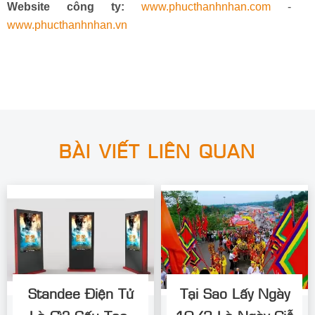
Website công ty:
www.phucthanhnhan.com
-
www.phucthanhnhan.vn
BÀI VIẾT LIÊN QUAN
Standee Điện Tử
Tại Sao Lấy Ngày
Là Gì? Cấu Tạo,
10/3 Là Ngày Giỗ