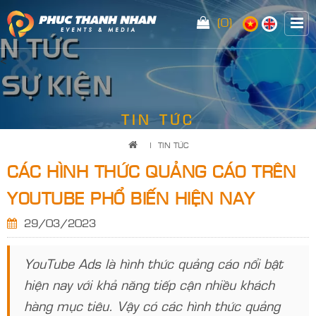
(0)
<
TIN TỨC
|
TIN TỨC
CÁC HÌNH THỨC QUẢNG CÁO TRÊN
YOUTUBE PHỔ BIẾN HIỆN NAY
29/03/2023
YouTube Ads là hình thức quảng cáo nổi bật
hiện nay với khả năng tiếp cận nhiều khách
hàng mục tiêu. Vậy có các hình thức quảng