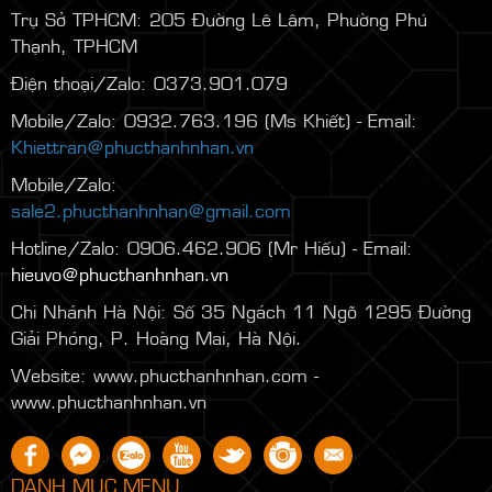
Trụ Sở TPHCM: 205 Đường Lê Lâm, Phường Phú
Thạnh, TPHCM
Điện thoại/Zalo: 0373.901.079
Mobile/Zalo: 0932.763.196 (Ms Khiết) - Email:
Khiettran@phucthanhnhan.vn
Mobile/Zalo:
0986.272.500
(Mr Đăng) - Email:
sale2.phucthanhnhan@gmail.com
Hotline/Zalo: 0906.462.906 (Mr Hiếu) - Email:
hieuvo@phucthanhnhan.vn
Chi Nhánh Hà Nội:
Số 35 Ngách 11 Ngõ 1295 Đường
Giải Phóng, P. Hoàng Mai, Hà Nội.
Website: www.phucthanhnhan.com -
www.phucthanhnhan.vn
DANH MỤC MENU