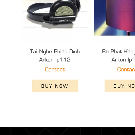
Tai Nghe Phiên Dịch
Bộ Phát Hồn
Arkon Ip112
Arkon Ip
Contact
Contac
BUY NOW
BUY N