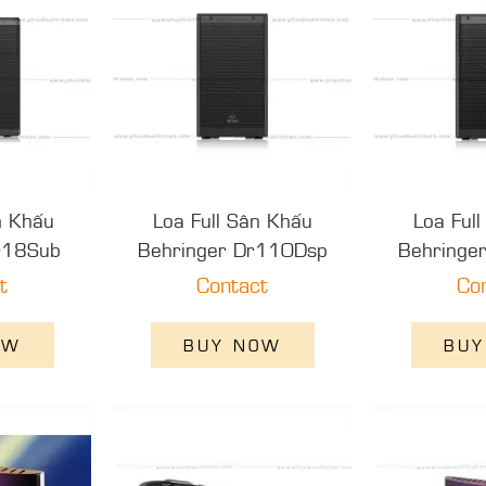
n Khấu
Loa Full Sân Khấu
Loa Ful
r18Sub
Behringer Dr110Dsp
Behringe
t
Contact
Co
OW
BUY NOW
BUY