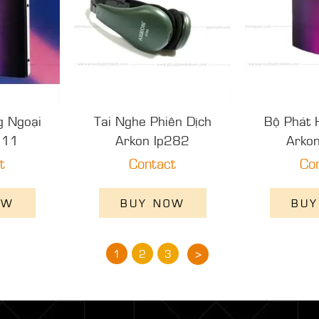
g Ngoại
Tai Nghe Phiên Dịch
Bộ Phát 
111
Arkon Ip282
Arko
t
Contact
Co
OW
BUY NOW
BUY
>
1
2
3