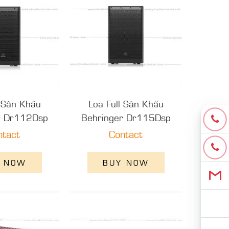
l Sân Khấu
Loa Full Sân Khấu
r Dr112Dsp
Behringer Dr115Dsp
ntact
Contact
 NOW
BUY NOW