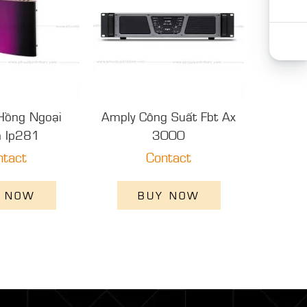
Hồng Ngoại
Amply Công Suất Fbt Ax
n Ip281
3000
ntact
Contact
 NOW
BUY NOW