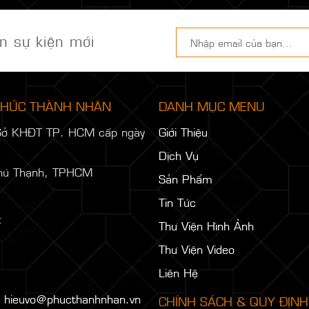
n sự kiện mới
 PHÚC THÀNH NHÂN
DANH MỤC MENU
Sở KHĐT TP. HCM cấp ngày
Giới Thiệu
Dịch Vụ
hú Thạnh, TPHCM
Sản Phẩm
Tin Tức
:
Thư Viện Hình Ảnh
Thư Viện Video
:
Liên Hệ
:
hieuvo@phucthanhnhan.vn
CHÍNH SÁCH & QUY ĐỊNH