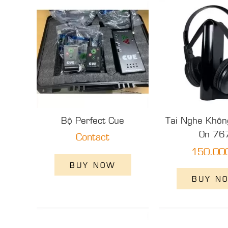
Bộ Perfect Cue
Tai Nghe Khôn
On 76
Contact
150.00
BUY NOW
BUY N