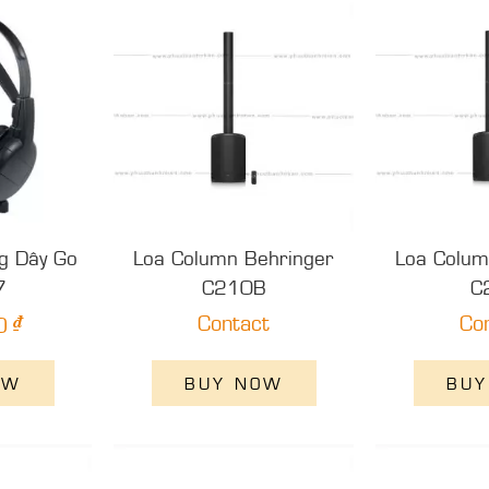
g Dây Go
Loa Column Behringer
Loa Colum
7
C210B
C
₫
Contact
Co
0
OW
BUY NOW
BUY