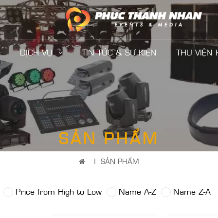
DỊCH VỤ
TIN TỨC & SỰ KIỆN
THƯ VIỆN
SẢN PHẨM
|
SẢN PHẨM
Price from High to Low
Name A-Z
Name Z-A