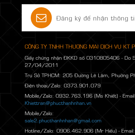
Đăng ký để nhận thông ti
CÔNG TY TNHH THƯƠNG MẠI DỊCH VỤ KT
Giấy chứng nhận ĐKKD số 0310805406 - Do 
27/04/2011
Trụ Sở TPHCM: 205 Đường Lê Lâm, Phường P
Điện thoại/Zalo: 0373.901.079
Mobile/Zalo: 0932.763.196 (Ms Khiết) - Email
Khiettran@phucthanhnhan.vn
Mobile/Zalo:
0986.272.500
(Mr Đăng) - Email
sale2.phucthanhnhan@gmail.com
Hotline/Zalo: 0906.462.906 (Mr Hiếu) - Email