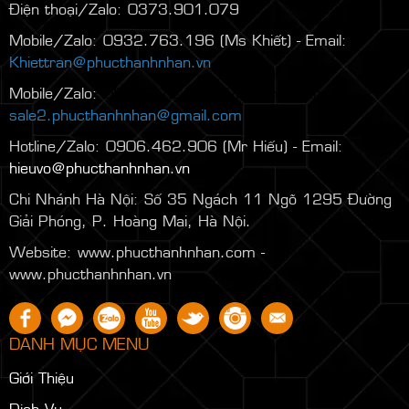
Điện thoại/Zalo: 0373.901.079
Mobile/Zalo: 0932.763.196 (Ms Khiết) - Email:
Khiettran@phucthanhnhan.vn
Mobile/Zalo:
0986.272.500
(Mr Đăng) - Email:
sale2.phucthanhnhan@gmail.com
Hotline/Zalo: 0906.462.906 (Mr Hiếu) - Email:
hieuvo@phucthanhnhan.vn
Chi Nhánh Hà Nội:
Số 35 Ngách 11 Ngõ 1295 Đường
Giải Phóng, P. Hoàng Mai, Hà Nội.
Website: www.phucthanhnhan.com -
www.phucthanhnhan.vn
DANH MỤC MENU
Giới Thiệu
Dịch Vụ