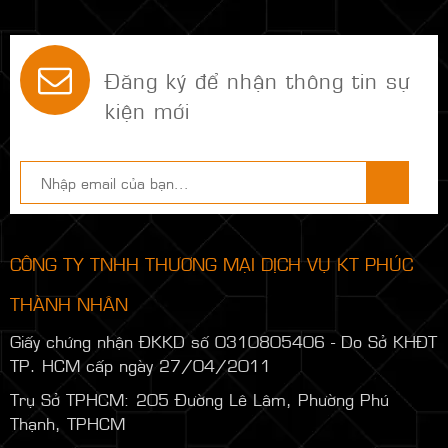
Đăng ký để nhận thông tin sự
kiện mới
CÔNG TY TNHH THƯƠNG MẠI DỊCH VỤ KT PHÚC
THÀNH NHÂN
Giấy chứng nhận ĐKKD số 0310805406 - Do Sở KHĐT
TP. HCM cấp ngày 27/04/2011
Trụ Sở TPHCM: 205 Đường Lê Lâm, Phường Phú
Thạnh, TPHCM