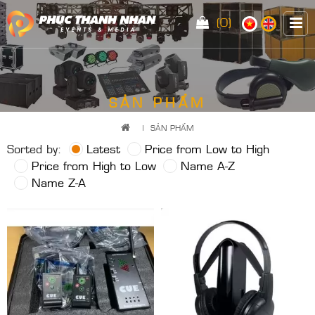
(0)
SẢN PHẨM
|
SẢN PHẨM
Sorted by:
Latest
Price from Low to High
Price from High to Low
Name A-Z
Name Z-A